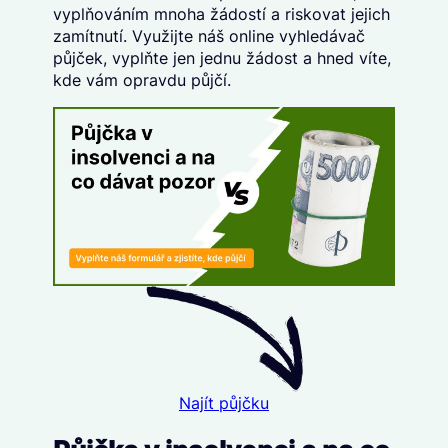
vyplňováním mnoha žádostí a riskovat jejich
zamítnutí. Využijte náš
online vyhledávač
půjček
, vyplňte
jen jednu žádost
a hned víte,
kde vám opravdu půjčí.
Najít půjčku