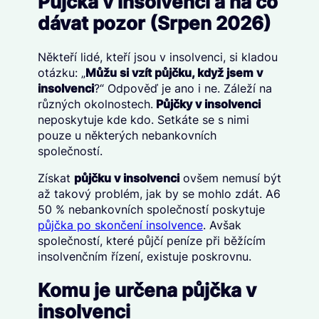
Půjčka v insolvenci a na co
dávat pozor (Srpen 2026)
Někteří lidé, kteří jsou v insolvenci, si kladou
otázku: „
Můžu si vzít půjčku, když jsem v
insolvenci
?“ Odpověď je ano i ne. Záleží na
různých okolnostech.
Půjčky v insolvenci
neposkytuje kde kdo. Setkáte se s nimi
pouze u některých nebankovních
společností.
Získat
půjčku v insolvenci
ovšem nemusí být
až takový problém, jak by se mohlo zdát. A6
50 % nebankovních společností poskytuje
půjčka po skončení insolvence
. Avšak
společností, které půjčí peníze při běžícím
insolvenčním řízení, existuje poskrovnu.
Komu je určena půjčka v
insolvenci