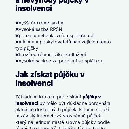
insolvenci
❌vyšší úrokové sazby
❌vysoká sazba RPSN
❌pouze u nebankovních společností
❌minimum poskytovatelů nabízejících tento
typ půjčky
❌hrozí extrémní riziko zadlužení
❌vysoké sankce za prodlení se splátkou
Jak získat půjčku v
insolvenci
Základním krokem pro získání
půjčky v
insolvenci
by mělo být důkladné porovnání
aktuálně dostupných půjček. K tomu slouží
nezávislý internetový srovnávač půjček,
který na jednom místě srovná půjčky podle
různých parametrů. Ušetříte tím ve finále