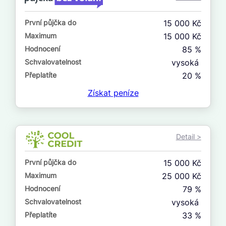
ne
První půjčka do
15 000 Kč
V exekuci
Maximum
15 000 Kč
ano
Hodnocení
85 %
ne
Schvalovatelnost
vysoká
Přeplatíte
20 %
Po insolvenci
Získat
peníze
ano
ne
Detail >
V hotovosti
ano
První půjčka do
15 000 Kč
ne
Maximum
25 000 Kč
Hodnocení
79 %
Schvalovatelnost
vysoká
Přeplatíte
33 %