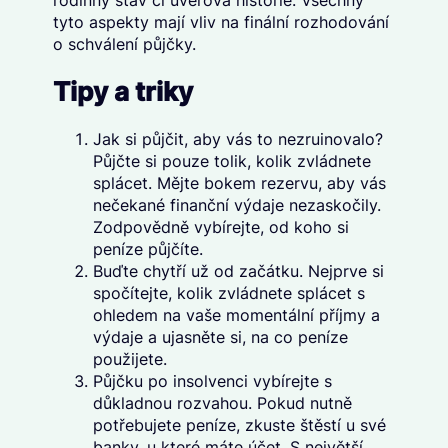
rodinný stav či úvěrová historie. Všechny
tyto aspekty mají vliv na finální rozhodování
o schválení půjčky.
Tipy a triky
Jak si půjčit, aby vás to nezruinovalo?
Půjčte si pouze tolik, kolik zvládnete
splácet. Mějte bokem rezervu, aby vás
nečekané finanční výdaje nezaskočily.
Zodpovědně vybírejte, od koho si
peníze půjčíte.
Buďte chytří už od začátku. Nejprve si
spočítejte, kolik zvládnete splácet s
ohledem na vaše momentální příjmy a
výdaje a ujasněte si, na co peníze
použijete.
Půjčku po insolvenci vybírejte s
důkladnou rozvahou. Pokud nutně
potřebujete peníze, zkuste štěstí u své
banky, u které máte účet. S největší