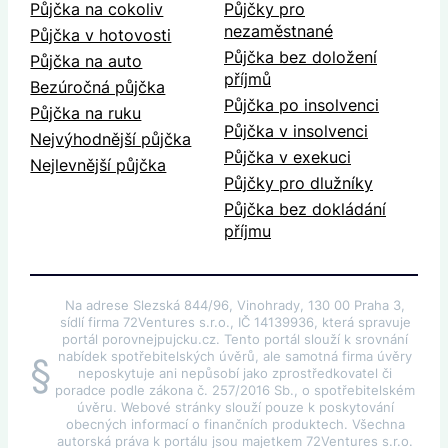
Půjčka na cokoliv
Půjčky pro
nezaměstnané
Půjčka v hotovosti
Půjčka bez doložení
Půjčka na auto
příjmů
Bezúročná půjčka
Půjčka po insolvenci
Půjčka na ruku
Půjčka v insolvenci
Nejvýhodnější půjčka
Půjčka v exekuci
Nejlevnější půjčka
Půjčky pro dlužníky
Půjčka bez dokládání
příjmu
Na adrese Slezská 844/96, Vinohrady, 130 00 Praha 3,
sídlí firma 72Ventures s.r.o., IČ 14139936, která spravuje
portál porovnejpujcku.cz. Tento portál slouží k srovnání
nabídek spotřebitelských úvěrů, ale samotná firma úvěry
§
neposkytuje ani nepůsobí jako zprostředkovatel či
poradce podle zákona č. 257/2016 Sb., o spotřebitelském
úvěru. Webové stránky slouží pouze k poskytování
obecných informací o finančních produktech. Všechna
autorská práva k portálu jsou majetkem 72Ventures s.r.o.