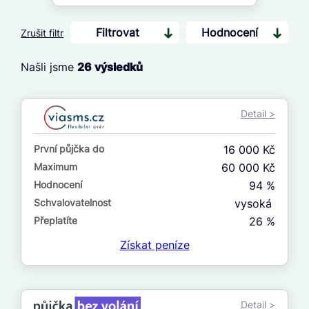
Filtrovat
Hodnocení
Zrušit filtr
Našli jsme
26
výsledků
Cena
Od
Detail >
Do
První půjčka do
16 000 Kč
První půjčka zdarma
Maximum
60 000 Kč
Hodnocení
94 %
–
Schvalovatelnost
vysoká
ano
Přeplatíte
26 %
ne
Získat
peníze
Ve zkušebce
ano
Detail >