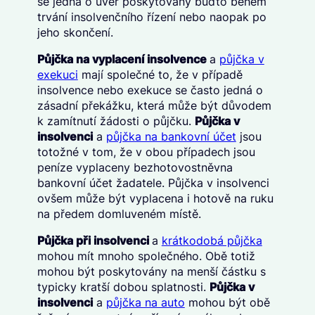
se jedná o úvěr poskytovaný buďto během
trvání insolvenčního řízení nebo naopak po
jeho skončení.
Půjčka na vyplacení insolvence
a
půjčka v
exekuci
mají společné to, že v případě
insolvence nebo exekuce se často jedná o
zásadní překážku, která může být důvodem
k zamítnutí žádosti o půjčku.
Půjčka v
insolvenci
a
půjčka na bankovní účet
jsou
totožné v tom, že v obou případech jsou
peníze vyplaceny bezhotovostněvna
bankovní účet žadatele. Půjčka v insolvenci
ovšem může být vyplacena i hotově na ruku
na předem domluveném místě.
Půjčka při insolvenci
a
krátkodobá půjčka
mohou mít mnoho společného. Obě totiž
mohou být poskytovány na menší částku s
typicky kratší dobou splatnosti.
Půjčka v
insolvenci
a
půjčka na auto
mohou být obě