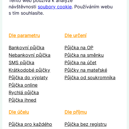
Tento web používá k analýze
návštěvnosti
soubory cookie
. Používáním webu
s tím souhlasíte.
Dle parametru
Dle určení
Bankovní půjčka
Půjčka na OP
Nebankovní půjčka
Půjčka na směnku
SMS půjčka
Půjčka na účet
Krátkodobé půjčky
Půjčky na mateřské
Půjčka do výplaty
Půjčka od soukromníka
Půjčka online
Rychlá půjčka
Půjčka ihned
Dle účelu
Dle příjmu
Půjčka pro každého
Půjčka bez registru