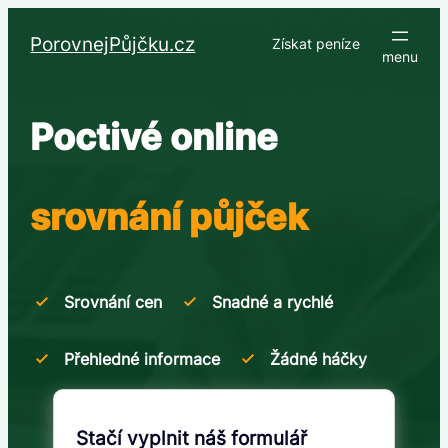
Přeskočit
na
PorovnejPůjčku.cz
Získat peníze
obsah
Poctivé online
srovnání půjček
Srovnání cen
Snadné a rychlé
Přehledné informace
Žádné háčky
Stačí vyplnit náš formulář