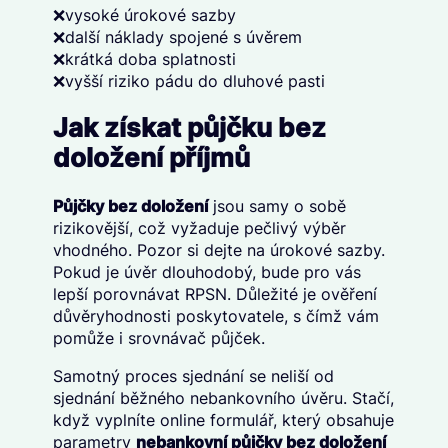
❌vysoké úrokové sazby
❌další náklady spojené s úvěrem
❌krátká doba splatnosti
❌vyšší riziko pádu do dluhové pasti
Jak získat půjčku bez
doložení příjmů
Půjčky bez doložení
jsou samy o sobě
rizikovější, což vyžaduje pečlivý výběr
vhodného. Pozor si dejte na úrokové sazby.
Pokud je úvěr dlouhodobý, bude pro vás
lepší porovnávat RPSN. Důležité je ověření
důvěryhodnosti poskytovatele, s čímž vám
pomůže i srovnávač půjček.
Samotný proces sjednání se neliší od
sjednání běžného nebankovního úvěru. Stačí,
když vyplníte online formulář, který obsahuje
parametry
nebankovní půjčky bez doložení