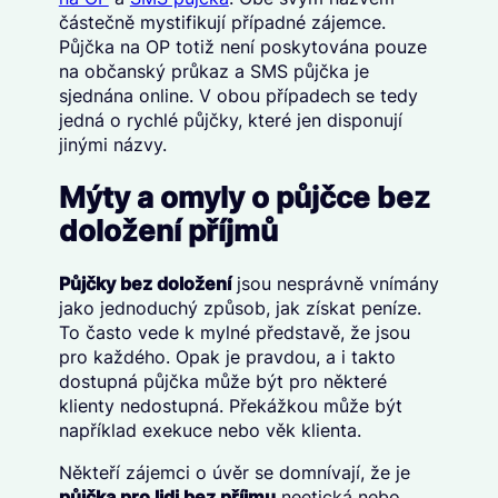
částečně mystifikují případné zájemce.
Půjčka na OP totiž není poskytována pouze
na občanský průkaz a SMS půjčka je
sjednána online. V obou případech se tedy
jedná o rychlé půjčky, které jen disponují
jinými názvy.
Mýty a omyly o půjčce bez
doložení příjmů
Půjčky bez doložení
jsou nesprávně vnímány
jako jednoduchý způsob, jak získat peníze.
To často vede k mylné představě, že jsou
pro každého. Opak je pravdou, a i takto
dostupná půjčka může být pro některé
klienty nedostupná. Překážkou může být
například exekuce nebo věk klienta.
Někteří zájemci o úvěr se domnívají, že je
půjčka pro lidi bez příjmu
neetická nebo