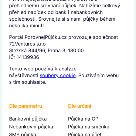
přehlednému srovnání půjček. Nabízíme celkový
přehled nabídek od bank i nebankovních
společností. Srovnejte si s námi půjčky během
několika minut!
Portál PorovnejPůjčku.cz provozuje společnost
72Ventures s.r.o
Slezská 844/96, Praha 3, 130 00
IČ: 14139936
Tento web používá k analýze
návštěvnosti
soubory cookie
. Používáním webu
s tím souhlasíte.
Dle parametru
Dle určení
Bankovní půjčka
Půjčka na OP
Nebankovní půjčka
Půjčka na směnku
SMS půjčka
Půjčka na účet