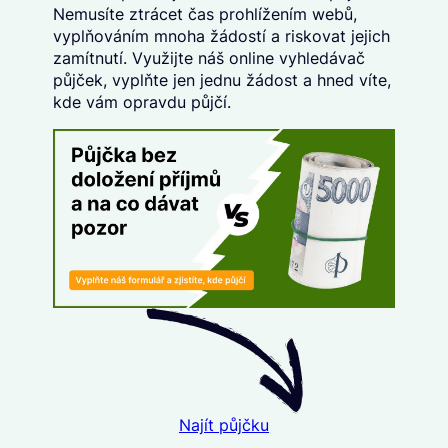
Nemusíte ztrácet čas prohlížením webů,
vyplňováním mnoha žádostí a riskovat jejich
zamítnutí. Využijte náš
online vyhledávač
půjček
, vyplňte
jen jednu žádost
a hned víte,
kde vám opravdu půjčí.
Najít půjčku