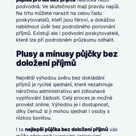
podvodná. Ve skutečnosti mají pravdu napůl.
Na trhu můžete narazit na celou řadu
poskytovatelů, kteří jsou féroví, a dokážou
nabídnout úvěr bez podrobného porovnání
příjmů. Existují ale i podvodní poskytovatelé,
které lze při podrobném průzkumu odhalit.
Plusy a mínusy půjčky bez
doložení příjmů
Největší výhodou úvěru bez dokládání
příjmů je rychlé sjednání, které nezahrnuje
náročnou administrativu ani zdlouhavé
vyplňování žádosti. Celý proces je možné
provést online. Výhodou je i dostupnost,
díky čemuž si ji mohou sjednat i osoby s
nízkou bonitou.
I ta
nejlepší půjčka bez doložení příjmů
vás
může překvapit vysokými úrokovými