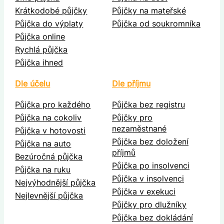
Krátkodobé půjčky
Půjčky na mateřské
Půjčka do výplaty
Půjčka od soukromníka
Půjčka online
Rychlá půjčka
Půjčka ihned
Dle účelu
Dle příjmu
Půjčka pro každého
Půjčka bez registru
Půjčka na cokoliv
Půjčky pro
nezaměstnané
Půjčka v hotovosti
Půjčka bez doložení
Půjčka na auto
příjmů
Bezúročná půjčka
Půjčka po insolvenci
Půjčka na ruku
Půjčka v insolvenci
Nejvýhodnější půjčka
Půjčka v exekuci
Nejlevnější půjčka
Půjčky pro dlužníky
Půjčka bez dokládání