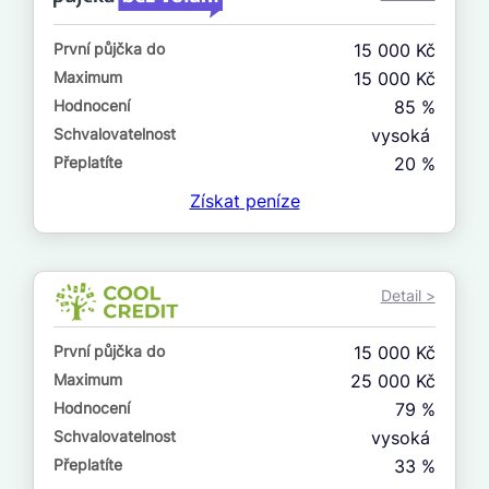
ne
První půjčka do
15 000 Kč
V exekuci
Maximum
15 000 Kč
ano
Hodnocení
85 %
ne
Schvalovatelnost
vysoká
Přeplatíte
20 %
Po insolvenci
Získat
peníze
ano
ne
Detail >
V hotovosti
ano
První půjčka do
15 000 Kč
ne
Maximum
25 000 Kč
Hodnocení
79 %
Schvalovatelnost
vysoká
Přeplatíte
33 %