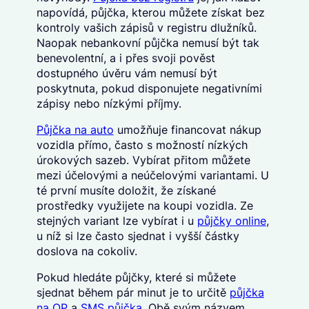
napovídá, půjčka, kterou můžete získat bez
kontroly vašich zápisů v registru dlužníků.
Naopak nebankovní půjčka nemusí být tak
benevolentní, a i přes svoji pověst
dostupného úvěru vám nemusí být
poskytnuta, pokud disponujete negativními
zápisy nebo nízkými příjmy.
Půjčka na auto
umožňuje financovat nákup
vozidla přímo, často s možností nízkých
úrokových sazeb. Vybírat přitom můžete
mezi účelovými a neúčelovými variantami. U
té první musíte doložit, že získané
prostředky využijete na koupi vozidla. Ze
stejných variant lze vybírat i u
půjčky online
,
u níž si lze často sjednat i vyšší částky
doslova na cokoliv.
Pokud hledáte půjčky, které si můžete
sjednat během pár minut je to určitě
půjčka
na OP
a
SMS půjčka
. Obě svým názvem