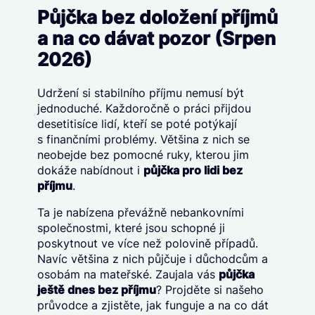
Půjčka bez doložení příjmů
a na co dávat pozor (Srpen
2026)
Udržení si stabilního příjmu nemusí být
jednoduché. Každoročně o práci přijdou
desetitisíce lidí, kteří se poté potýkají
s finančními problémy. Většina z nich se
neobejde bez pomocné ruky, kterou jim
dokáže nabídnout i
půjčka pro lidi bez
příjmu
.
Ta je nabízena převážně nebankovními
společnostmi, které jsou schopné ji
poskytnout ve více než polovině případů.
Navíc většina z nich půjčuje i důchodcům a
osobám na mateřské. Zaujala vás
půjčka
ještě dnes bez příjmu
? Projděte si našeho
průvodce a zjistěte, jak funguje a na co dát