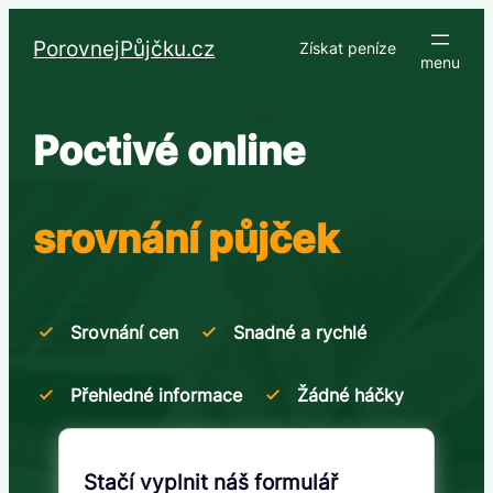
Přeskočit
na
PorovnejPůjčku.cz
Získat peníze
obsah
Poctivé online
srovnání půjček
Srovnání cen
Snadné a rychlé
Přehledné informace
Žádné háčky
Stačí vyplnit náš formulář