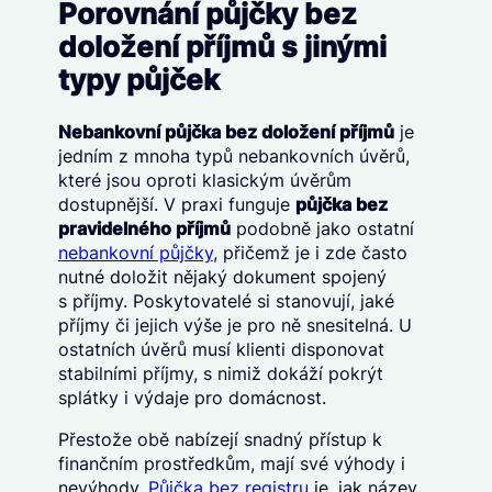
Porovnání půjčky bez
doložení příjmů s jinými
typy půjček
Nebankovní půjčka bez doložení příjmů
je
jedním z mnoha typů nebankovních úvěrů,
které jsou oproti klasickým úvěrům
dostupnější. V praxi funguje
půjčka bez
pravidelného příjmů
podobně jako ostatní
nebankovní půjčky
, přičemž je i zde často
nutné doložit nějaký dokument spojený
s příjmy. Poskytovatelé si stanovují, jaké
příjmy či jejich výše je pro ně snesitelná. U
ostatních úvěrů musí klienti disponovat
stabilními příjmy, s nimiž dokáží pokrýt
splátky i výdaje pro domácnost.
Přestože obě nabízejí snadný přístup k
finančním prostředkům, mají své výhody i
nevýhody.
Půjčka bez registru
je, jak název