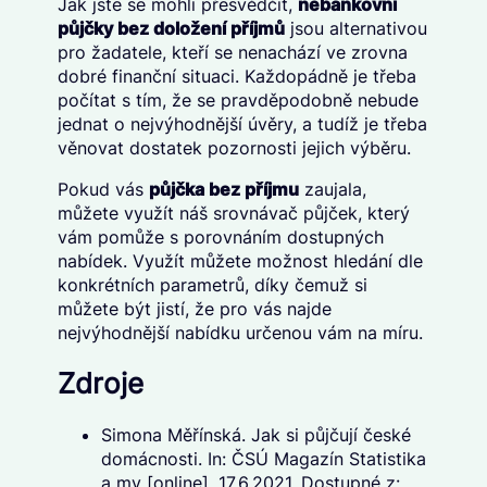
Jak jste se mohli přesvědčit,
nebankovní
půjčky bez doložení příjmů
jsou alternativou
pro žadatele, kteří se nenachází ve zrovna
dobré finanční situaci. Každopádně je třeba
počítat s tím, že se pravděpodobně nebude
jednat o nejvýhodnější úvěry, a tudíž je třeba
věnovat dostatek pozornosti jejich výběru.
Pokud vás
půjčka bez příjmu
zaujala,
můžete využít náš srovnávač půjček, který
vám pomůže s porovnáním dostupných
nabídek. Využít můžete možnost hledání dle
konkrétních parametrů, díky čemuž si
můžete být jistí, že pro vás najde
nejvýhodnější nabídku určenou vám na míru.
Zdroje
Simona Měřínská. Jak si půjčují české
domácnosti. In: ČSÚ Magazín Statistika
a my [online]. 17.6.2021. Dostupné z: