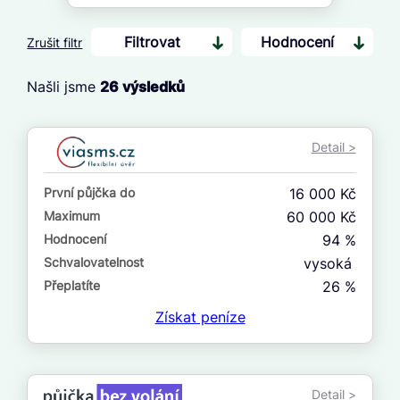
Filtrovat
Hodnocení
Zrušit filtr
Našli jsme
26
výsledků
Cena
Od
Detail >
Do
První půjčka do
16 000 Kč
První půjčka zdarma
Maximum
60 000 Kč
Hodnocení
94 %
–
Schvalovatelnost
vysoká
ano
Přeplatíte
26 %
ne
Získat
peníze
Ve zkušebce
ano
Detail >