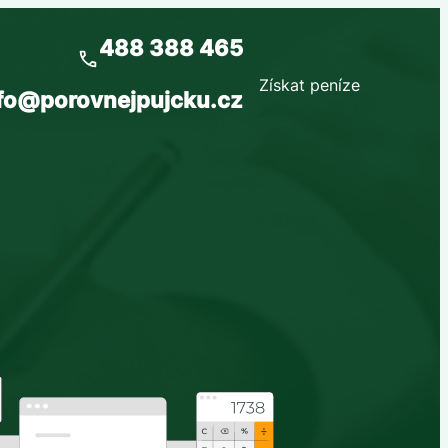
488 388 465
Získat peníze
fo@porovnejpujcku.cz