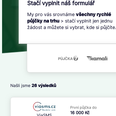
Stačí vyplnit náš formulář
My pro vás srovnáme
všechny rychlé
půjčky na trhu
> stačí vyplnit jen jednu
žádost a můžete si vybrat, kde si půjčíte
Našli jsme
26
výsledků
Cena
První půjčka zdarma
Od
–
První půjčka do
ano
Do
16 000 Kč
ViaSMS