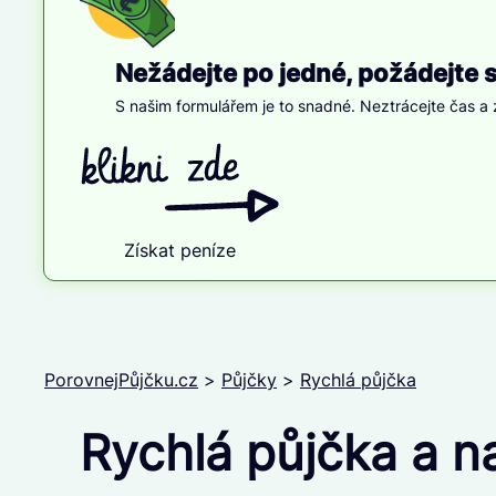
Nežádejte po jedné, požádejte 
S našim formulářem je to snadné. Neztrácejte čas a z
Získat peníze
PorovnejPůjčku.cz
>
Půjčky
>
Rychlá půjčka
Rychlá půjčka a n