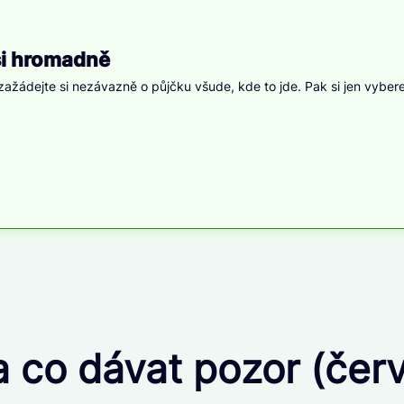
si hromadně
ažádejte si nezávazně o půjčku všude, kde to jde. Pak si jen vybere
a co dávat pozor (če