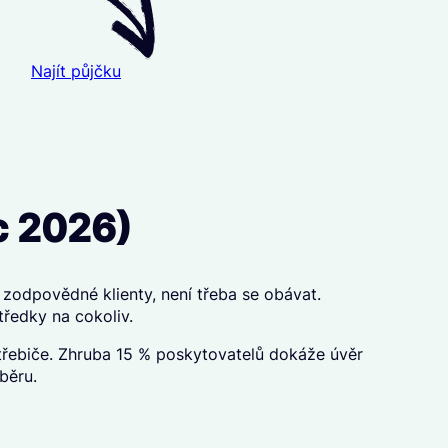
Najít půjčku
c 2026)
zodpovědné klienty, není třeba se obávat.
ředky na cokoliv.
třebiče. Zhruba 15 % poskytovatelů dokáže úvěr
běru.