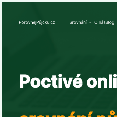
Přeskočit
na
obsah
PorovnejPůjčku.cz
Srovnání
O nás
Blog
Poctivé onl