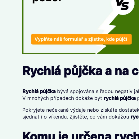
Rychlá půjčka a na 
Rychlá půjčka
bývá spojována s řadou negativ ja
V mnohých případech dokáže být
rychlá půjčka
p
Pokryjete nečekané výdaje nebo získáte dostate
sjednat i o víkendu. Zjistěte, co vám dokážou
ryc
Komu je určena rych