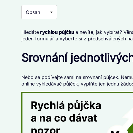
Obsah
Hledáte
r
ychlou půjčku
a nevíte, jak vybírat? Vě
jeden formulář a vyberte si z předschválených na
Srovnání jednotlivýc
Nebo se podívejte sami na srovnání půjček. Nemus
online vyhledávač půjček
, vyplňte
jen jednu žádo