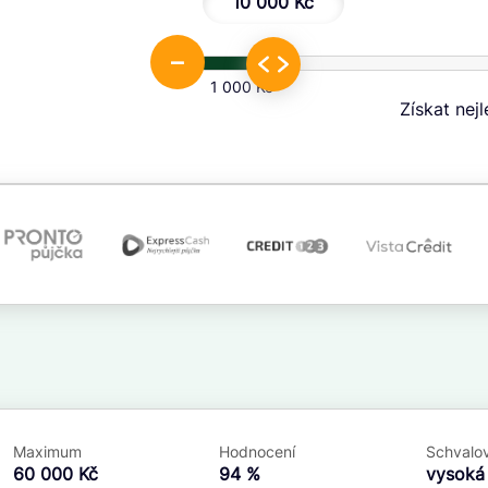
10 000 Kč
–
1 000 Kč
Získat nej
.
Ve zkušebce
V exekuci
ano
ano
Maximum
Hodnocení
Schvalov
ne
ne
60 000 Kč
94 %
vysok