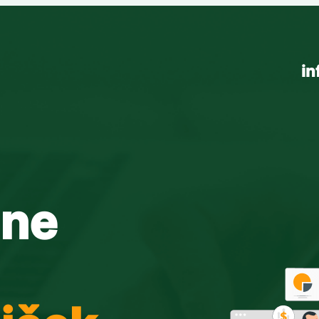
in
ine