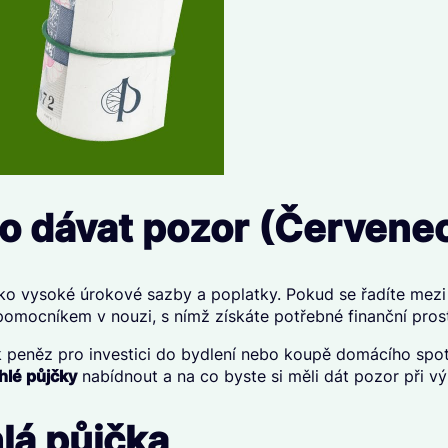
co dávat pozor (Červene
ko vysoké úrokové sazby a poplatky. Pokud se řadíte mezi 
omocníkem v nouzi, s nímž získáte potřebné finanční prost
k peněz pro investici do bydlení nebo koupě domácího spo
hlé půjčky
nabídnout a na co byste si měli dát pozor při vý
lá půjčka