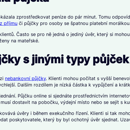
okázala zprostředkovat peníze do pár minut. Tomu odpovída
z příjmu
či půjčky pro osoby se špatnou platební morálkou
ientů. Často se pro ně jedná o jediný úvěr, který si mohou 
ženy na mateřské
.
čky s jinými typy půjček
zi
nebankovní půjčky
. Klienti mohou počítat s vyšší benev
lejší. Dalším rozdílem je nízká částka k vypůjčení a krátk
ednání. Půjčku online si sjednáte prostřednictvím internet
t musí dostavit na pobočku, výdejní místo nebo se sejít s k
vává úvěry i během exekučního řízení. Klienti si tak mohou
dat poskytovatele, který by byl ochotný úvěr sjednat. Uz