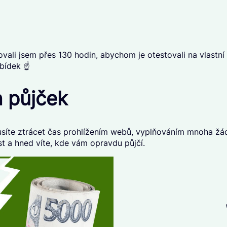
novali jsem přes 130 hodin, abychom je otestovali na vlastní
bídek ☝️
h půjček
íte ztrácet čas prohlížením webů, vyplňováním mnoha žádost
st
a hned víte, kde vám opravdu půjčí.