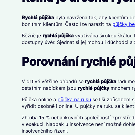
Rychlá půjčka
byla navržena tak, aby klientům d
bonitním klientům. Často lze narazit na
půjčky be
Běžně je
rychlá půjčka
využívána širokou škálou kl
dostupný úvěr. Sjednat si jej mohou i důchodci a
Porovnání rychlé půj
V drtivé většině případů se
rychlá půjčka
řadí me
ostatním nabídkám jsou
rychlé půjčky
mnohem rych
Půjčka online a
půjčka na ruku
se liší způsobem sj
vyřídit osobně i online. U půjčky na ruku se klien
Zhruba 15 % nebankovních společností zprostředko
v exekuci. Naopak u insolvence není možné dohle
insolvenčního řízení.