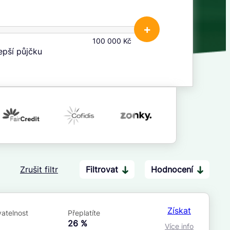
+
100 000 Kč
lepší půjčku
Zrušit filtr
Filtrovat
Hodnocení
Po insolvenci
V hotovosti
ano
ano
Získat
atelnost
Přeplatíte
ne
ne
á
26 %
Více info