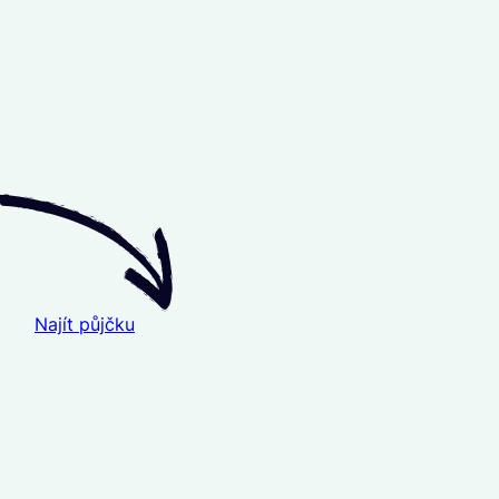
Najít půjčku