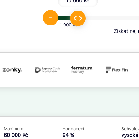
10 000 Kč
–
1 000 Kč
Získat nej
.
Ve zkušebce
V exekuci
ano
ano
Maximum
Hodnocení
Schvalov
ne
ne
60 000 Kč
94 %
vysok