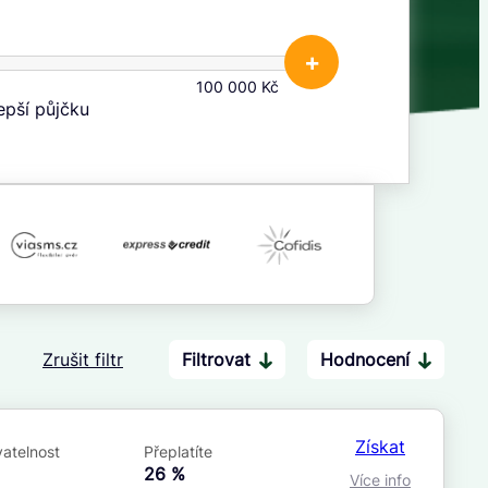
+
100 000 Kč
lepší půjčku
Zrušit filtr
Filtrovat
Hodnocení
Po insolvenci
V hotovosti
ano
ano
Získat
atelnost
Přeplatíte
ne
ne
á
26 %
Více info