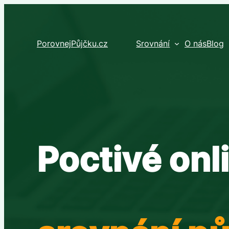
Přeskočit
na
obsah
PorovnejPůjčku.cz
Srovnání
O nás
Blog
Poctivé onl