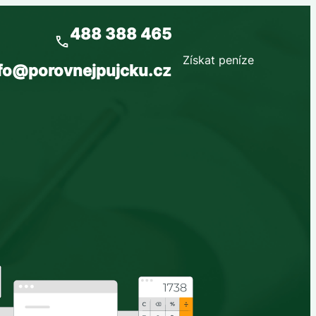
488 388 465
Získat peníze
fo@porovnejpujcku.cz