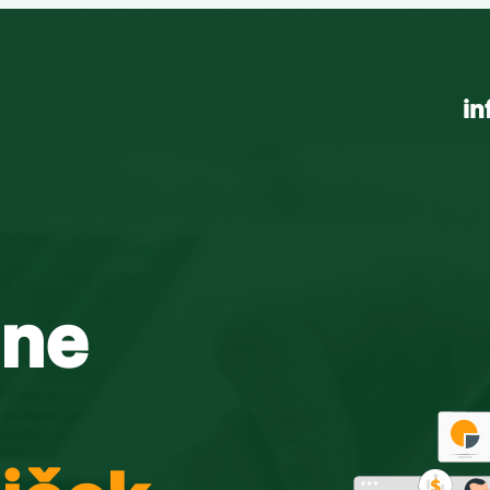
in
ine