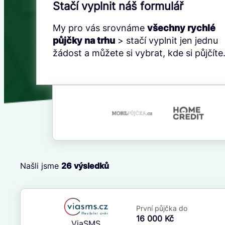
Stačí vyplnit náš formulář
My pro vás srovnáme
všechny rychlé
půjčky na trhu
> stačí vyplnit jen jednu
žádost a můžete si vybrat, kde si půjčíte
Našli jsme
26
výsledků
Cena
První půjčka zdarma
Od
–
První půjčka do
ano
Do
16 000 Kč
ViaSMS