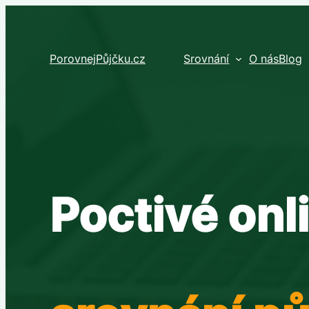
Přeskočit
na
obsah
PorovnejPůjčku.cz
Srovnání
O nás
Blog
Poctivé onl