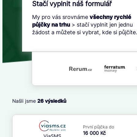
Stačí vyplnit náš formulář
My pro vás srovnáme
všechny rychlé
půjčky na trhu
> stačí vyplnit jen jednu
žádost a můžete si vybrat, kde si půjčíte
Našli jsme
26
výsledků
Cena
První půjčka zdarma
Od
–
První půjčka do
ano
Do
16 000 Kč
ViaSMS