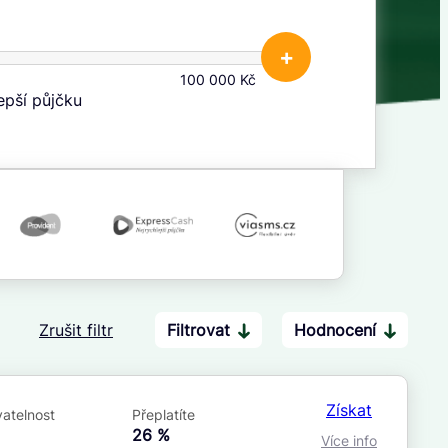
+
100 000 Kč
lepší půjčku
Zrušit filtr
Filtrovat
Hodnocení
Po insolvenci
V hotovosti
ano
ano
Získat
atelnost
Přeplatíte
ne
ne
á
26 %
Více info