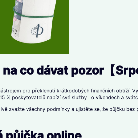
 a na co dávat pozor【S
ástrojem pro překlenutí krátkodobých finančních obtíží. Vyn
⁠⁠ 15 % poskytovatelů nabízí své služby i o víkendech a svátc
ivě zvažte všechny podmínky a ujistěte se, že půjčku bez p
 půjčka online