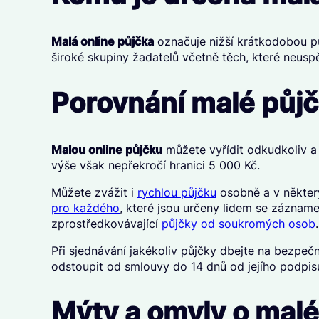
Malá online půjčka
označuje nižší krátkodobou půj
široké skupiny žadatelů včetně těch, které neusp
Porovnání malé půjčk
Malou online půjčku
můžete vyřídit odkudkoliv a 
výše však nepřekročí hranici 5 000 Kč.
Můžete zvážit i
rychlou půjčku
osobně a v některý
pro každého
, které jsou určeny lidem se zázname
zprostředkovávající
půjčky od soukromých osob
Při sjednávání jakékoliv půjčky dbejte na bezpe
odstoupit od smlouvy do 14 dnů od jejího podpi
Mýty a omyly o malé