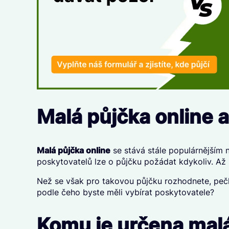
Malá půjčka online
Malá půjčka online
se stává stále populárnějším n
poskytovatelů lze o půjčku požádat kdykoliv. Až⁠⁠⁠⁠
Než se však pro takovou půjčku rozhodnete, pečl
podle čeho byste měli vybírat poskytovatele?
Komu je určena malá