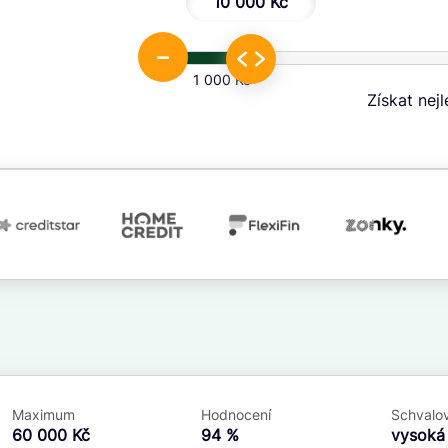
10 000 Kč
–
1 000 Kč
Získat nej
.
Ve zkušebce
V exekuci
ano
ano
Maximum
Hodnocení
Schvalov
ne
ne
60 000 Kč
94 %
vysok