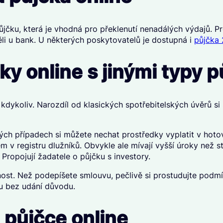
čku, která je vhodná pro překlenutí nenadálých výdajů. Pro 
ěli u bank. U některých poskytovatelů je dostupná i
půjčka 
y online s jinými typy p
kdykoliv. Narozdíl od klasických spotřebitelských úvěrů si 
ch případech si můžete nechat prostředky vyplatit v hotovo
m v registru dlužníků. Obvykle ale mívají vyšší úroky než s
. Propojují žadatele o půjčku s investory.
čnost. Než podepíšete smlouvu, pečlivě si prostudujte podm
su bez udání důvodu.
 půjčce online