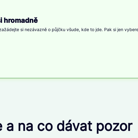
si hromadně
ažádejte si nezávazně o půjčku všude, kde to jde. Pak si jen vybere
ne a na co dávat poz