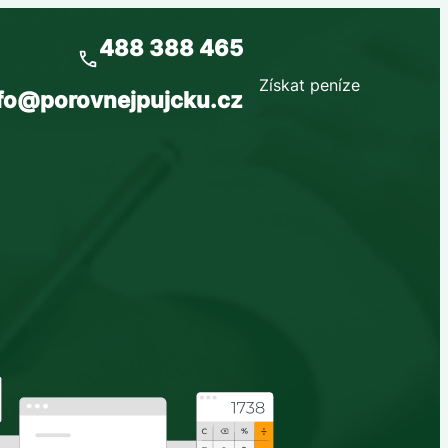
488 388 465
Získat peníze
fo@porovnejpujcku.cz