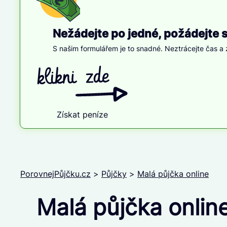
Nežádejte po jedné, požádejte 
S našim formulářem je to snadné. Neztrácejte čas a z
Získat peníze
PorovnejPůjčku.cz
>
Půjčky
>
Malá půjčka online
Malá půjčka onli