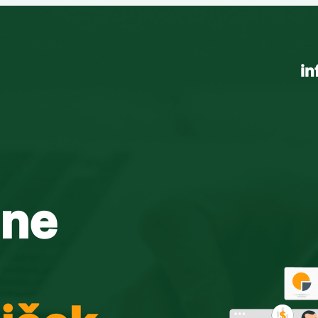
in
ine