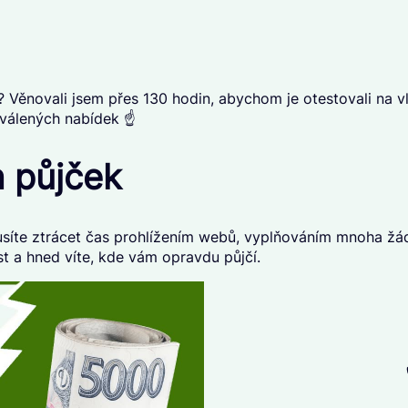
t? Věnovali jsem přes 130 hodin, abychom je otestovali na vl
hválených nabídek ☝️
h půjček
íte ztrácet čas prohlížením webů, vyplňováním mnoha žádost
st
a hned víte, kde vám opravdu půjčí.