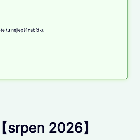
te tu nejlepší nabídku.
or【srpen 2026】