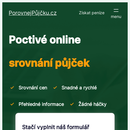
Přeskočit
na
PorovnejPůjčku.cz
Získat peníze
obsah
Poctivé online
srovnání půjček
Srovnání cen
Snadné a rychlé
Přehledné informace
Žádné háčky
Stačí vyplnit náš formulář