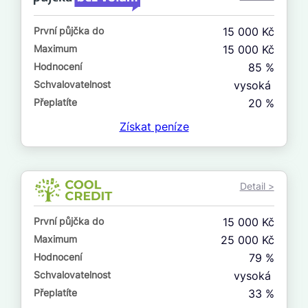
ne
První půjčka do
15 000 Kč
V exekuci
Maximum
15 000 Kč
ano
Hodnocení
85 %
ne
Schvalovatelnost
vysoká
Přeplatíte
20 %
Po insolvenci
Získat
peníze
ano
ne
Detail >
V hotovosti
ano
První půjčka do
15 000 Kč
ne
Maximum
25 000 Kč
Hodnocení
79 %
Schvalovatelnost
vysoká
Přeplatíte
33 %