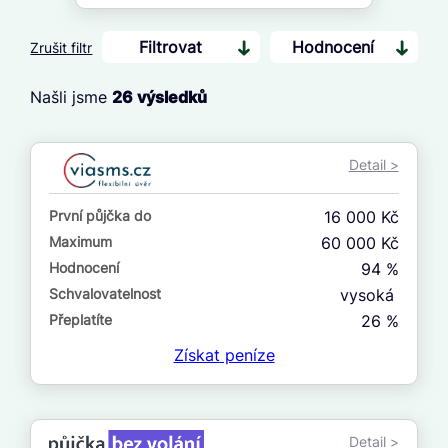
Filtrovat
Hodnocení
Zrušit filtr
Našli jsme
26
výsledků
Cena
Od
Detail >
Do
První půjčka do
16 000 Kč
První půjčka zdarma
Maximum
60 000 Kč
Hodnocení
94 %
–
Schvalovatelnost
vysoká
ano
Přeplatíte
26 %
ne
Získat
peníze
Ve zkušebce
ano
Detail >