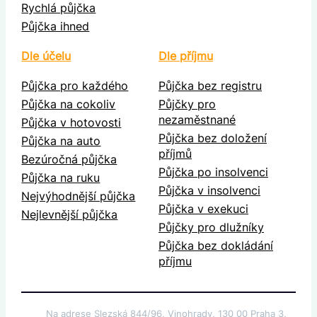
Rychlá půjčka
Půjčka ihned
Dle účelu
Dle příjmu
Půjčka pro každého
Půjčka bez registru
Půjčka na cokoliv
Půjčky pro
nezaměstnané
Půjčka v hotovosti
Půjčka bez doložení
Půjčka na auto
příjmů
Bezúročná půjčka
Půjčka po insolvenci
Půjčka na ruku
Půjčka v insolvenci
Nejvýhodnější půjčka
Půjčka v exekuci
Nejlevnější půjčka
Půjčky pro dlužníky
Půjčka bez dokládání
příjmu
Na adrese Slezská 844/96, Vinohrady, 130 00 Praha 3,