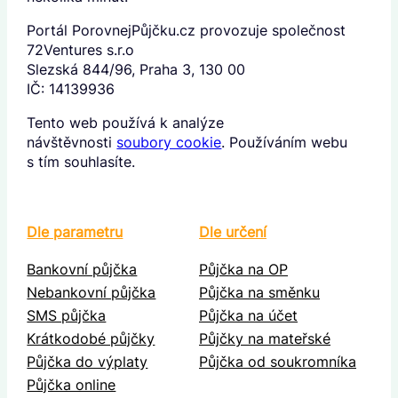
Portál PorovnejPůjčku.cz provozuje společnost
72Ventures s.r.o
Slezská 844/96, Praha 3, 130 00
IČ: 14139936
Tento web používá k analýze
návštěvnosti
soubory cookie
. Používáním webu
s tím souhlasíte.
Dle parametru
Dle určení
Bankovní půjčka
Půjčka na OP
Nebankovní půjčka
Půjčka na směnku
SMS půjčka
Půjčka na účet
Krátkodobé půjčky
Půjčky na mateřské
Půjčka do výplaty
Půjčka od soukromníka
Půjčka online