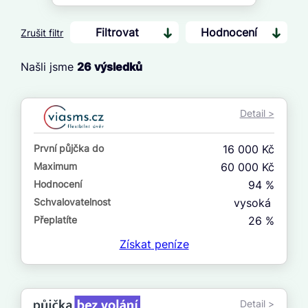
Filtrovat
Hodnocení
Zrušit filtr
Našli jsme
26
výsledků
Cena
Od
Detail >
Do
První půjčka do
16 000 Kč
První půjčka zdarma
Maximum
60 000 Kč
Hodnocení
94 %
–
Schvalovatelnost
vysoká
ano
Přeplatíte
26 %
ne
Získat
peníze
Ve zkušebce
ano
Detail >