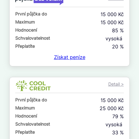
ne
První půjčka do
15 000 Kč
V exekuci
Maximum
15 000 Kč
ano
Hodnocení
85 %
ne
Schvalovatelnost
vysoká
Přeplatíte
20 %
Po insolvenci
Získat
peníze
ano
ne
Detail >
V hotovosti
ano
První půjčka do
15 000 Kč
ne
Maximum
25 000 Kč
Hodnocení
79 %
Schvalovatelnost
vysoká
Přeplatíte
33 %