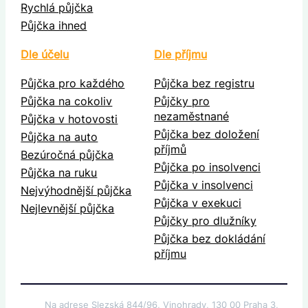
Rychlá půjčka
Půjčka ihned
Dle účelu
Dle příjmu
Půjčka pro každého
Půjčka bez registru
Půjčka na cokoliv
Půjčky pro
nezaměstnané
Půjčka v hotovosti
Půjčka bez doložení
Půjčka na auto
příjmů
Bezúročná půjčka
Půjčka po insolvenci
Půjčka na ruku
Půjčka v insolvenci
Nejvýhodnější půjčka
Půjčka v exekuci
Nejlevnější půjčka
Půjčky pro dlužníky
Půjčka bez dokládání
příjmu
Na adrese Slezská 844/96, Vinohrady, 130 00 Praha 3,