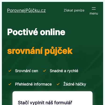
Přeskočit
na
PorovnejPůjčku.cz
Získat peníze
obsah
Poctivé online
srovnání půjček
Srovnání cen
Snadné a rychlé
Přehledné informace
Žádné háčky
Stačí vyplnit náš formulář