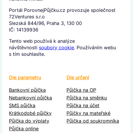
Portál PorovnejPůjčku.cz provozuje společnost
72Ventures s.r.o
Slezská 844/96, Praha 3, 130 00
IČ: 14139936
Tento web používá k analýze
návštěvnosti
soubory cookie
. Používáním webu
s tím souhlasíte.
Dle parametru
Dle určení
Bankovní půjčka
Půjčka na OP
Nebankovní půjčka
Půjčka na směnku
SMS půjčka
Půjčka na účet
Krátkodobé půjčky
Půjčky na mateřské
Půjčka do výplaty
Půjčka od soukromníka
Půjčka online