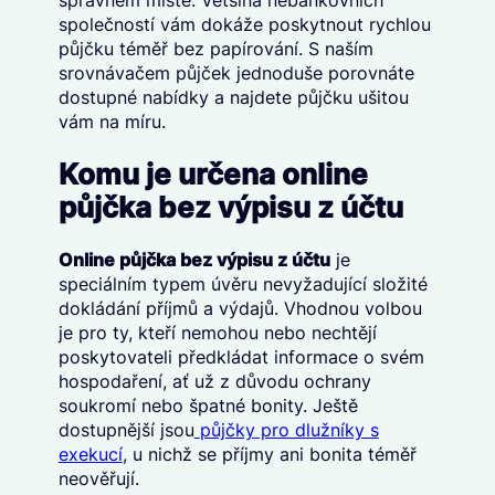
správném místě. Většina nebankovních
společností vám dokáže poskytnout rychlou
půjčku téměř bez papírování. S naším
srovnávačem půjček jednoduše porovnáte
dostupné nabídky a najdete půjčku ušitou
vám na míru.
Komu je urče
na online
půjčka bez výpisu z účtu
Online půjčka bez výpisu z účtu
je
speciálním typem úvěru nevyžadující složité
dokládání příjmů a výdajů. Vhodnou volbou
je pro ty, kteří nemohou nebo nechtějí
poskytovateli předkládat informace o svém
hospodaření, ať už z důvodu ochrany
soukromí nebo špatné bonity. Ještě
dostupnější jsou
půjčky pro dlužníky s
exekucí
, u nichž se příjmy ani bonita téměř
neověřují.