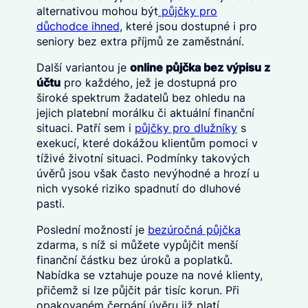
alternativou mohou být
půjčky pro
důchodce ihned
, které jsou dostupné i pro
seniory bez extra příjmů ze zaměstnání.
Další variantou je
online půjčka bez výpisu z
účtu
pro každého, jež je dostupná pro
široké spektrum žadatelů bez ohledu na
jejich platební morálku či aktuální finanční
situaci. Patří sem i
půjčky pro dlužníky
s
exekucí, které dokážou klientům pomoci v
tíživé životní situaci. Podmínky takových
úvěrů jsou však často nevýhodné a hrozí u
nich vysoké riziko spadnutí do dluhové
pasti.
Poslední možností je
bezúročná půjčka
zdarma, s níž si můžete vypůjčit menší
finanční částku bez úroků a poplatků.
Nabídka se vztahuje pouze na nové klienty,
přičemž si lze půjčit pár tisíc korun. Při
opakovaném čerpání úvěru již platí