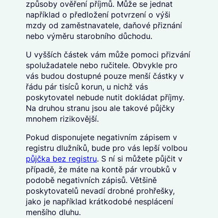
způsoby ověření příjmů. Může se jednat
například o předložení potvrzení o výši
mzdy od zaměstnavatele, daňové přiznání
nebo výměru starobního důchodu.
U vyšších částek vám může pomoci přizvání
spolužadatele nebo ručitele. Obvykle pro
vás budou dostupné pouze menší částky v
řádu pár tisíců korun, u nichž vás
poskytovatel nebude nutit dokládat příjmy.
Na druhou stranu jsou ale takové půjčky
mnohem rizikovější.
Pokud disponujete negativním zápisem v
registru dlužníků, bude pro vás lepší volbou
půjčka bez registru
. S ní si můžete půjčit v
případě, že máte na kontě pár vroubků v
podobě negativních zápisů. Většině
poskytovatelů nevadí drobné prohřešky,
jako je například krátkodobé nesplácení
menšího dluhu.