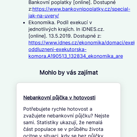
Bankovní poplatky [online]. Dostupné
z:
https://www.bankovnipoplatky.cz/special-
jak-na-uvery/
Ekonomika. Podíl exekucí v
jednotlivých krajích. In iDNES.cz.
[online]. 13.5.2019. Dostupné z:
https://www.idnes.cz/ekonomika/domaci/exek
oddluzneni-exekutorska-
komora.A190513_132834_ekonomika_are
Mohlo by vás zajímat
Nebankovní půjčka v hotovosti
Potřebujete rychle hotovost a
zvažujete nebankovní půjčku? Nejste
sami. Statistiky ukazují, že nemalá
část populace se v průběhu života
ocitne v situaci, kdy se bez půjčky