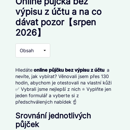
Online půjčka bez
výpisu z účtu a na co
dávat pozor【srpen
2026】
Obsah
Hledáte
online půjčku bez výpisu z účtu
a
nevíte, jak vybírat? Věnovali jsem přes 130
hodin, abychom je otestovali na vlastní kůži
✅ Vybrali jsme nejlepší z nich ⭐ Vyplňte jen
jeden formulář a vyberte si z
předschválených nabídek ☝️
Srovnání jednotlivých
půjček