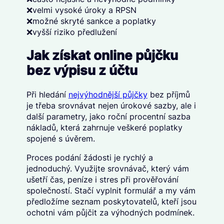
❌velmi vysoké úroky a RPSN
❌možné skryté sankce a poplatky
❌vyšší riziko předlužení
Jak získat online půjčku
bez výpisu z účtu
Při hledání
nejvýhodnější půjčky
bez příjmů
je třeba srovnávat nejen úrokové sazby, ale i
další parametry, jako roční procentní sazba
nákladů, která zahrnuje veškeré poplatky
spojené s úvěrem.
Proces podání žádosti je rychlý a
jednoduchý. Využijte srovnávač, který vám
ušetří čas, peníze i stres při prověřování
společností. Stačí vyplnit formulář a my vám
předložíme seznam poskytovatelů, kteří jsou
ochotni vám půjčit za výhodných podmínek.