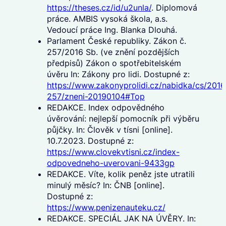
https://theses.cz/id/u2unla/
. Diplomová
práce. AMBIS vysoká škola, a.s.
Vedoucí práce Ing. Blanka Dlouhá.
Parlament České republiky. Zákon č.
257/2016 Sb. (ve znění pozdějších
předpisů) Zákon o spotřebitelském
úvěru In: Zákony pro lidi. Dostupné z:
https://www.zakonyprolidi.cz/nabidka/cs/2016
257/zneni-20190104#Top
REDAKCE. Index odpovědného
úvěrování: nejlepší pomocník při výběru
půjčky. In: Člověk v tísni [online].
10.7.2023. Dostupné z:
https://www.clovekvtisni.cz/index-
odpovedneho-uverovani-9433gp
REDAKCE. Víte, kolik peněz jste utratili
minulý měsíc? In: ČNB [online].
Dostupné z:
https://www.penizenauteku.cz/
REDAKCE. SPECIÁL JAK NA ÚVĚRY. In: