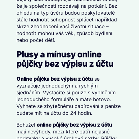
že je společnosti rozdávají na potkání. Bez
ohledu na typ úvěru budou poskytovatelé
stále hodnotit schopnost splácet například
skrze zhodnocení vaší životní situace –
hodnotit mohou váš věk, způsob bydlení
nebo počet dětí.
Plusy a mínusy online
půjčky bez výpisu z účtu
Online půjčka bez výpisu z účtu
se
vyznačuje jednoduchým a rychlým
sjednáním. Vystačíte si pouze s vyplněním
jednoduchého formuláře a máte hotovo.
Vyhnete se zbytečnému papírování a peníze
budete mít na účtu do 24 hodin.
Bohužel
online půjčky bez výpisu z účtu
mají nevýhody, mezi které patří nejasné
podmínky a vysoké úrokové sazby. Půjčky