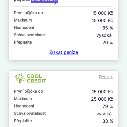
ne
První půjčka do
15 000 Kč
V exekuci
Maximum
15 000 Kč
ano
Hodnocení
85 %
ne
Schvalovatelnost
vysoká
Přeplatíte
20 %
Po insolvenci
Získat
peníze
ano
ne
Detail >
V hotovosti
ano
První půjčka do
15 000 Kč
ne
Maximum
25 000 Kč
Hodnocení
79 %
Schvalovatelnost
vysoká
Přeplatíte
33 %