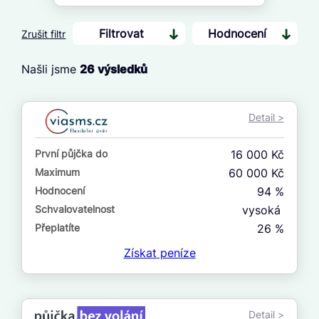
Filtrovat
Hodnocení
Zrušit filtr
Našli jsme
26
výsledků
Cena
Od
Detail >
Do
První půjčka do
16 000 Kč
První půjčka zdarma
Maximum
60 000 Kč
Hodnocení
94 %
–
Schvalovatelnost
vysoká
ano
Přeplatíte
26 %
ne
Získat
peníze
Ve zkušebce
ano
Detail >