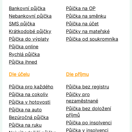
Bankovní půjčka
Půjčka na OP
Nebankovní půjčka
Půjčka na směnku
SMS půjčka
Půjčka na účet
Krátkodobé půjčky
Půjčky na mateřské
Půjčka do výplaty
Půjčka od soukromníka
Půjčka online
Rychlá půjčka
Půjčka ihned
Dle účelu
Dle příjmu
Půjčka pro každého
Půjčka bez registru
Půjčka na cokoliv
Půjčky pro
nezaměstnané
Půjčka v hotovosti
Půjčka bez doložení
Půjčka na auto
příjmů
Bezúročná půjčka
Půjčka po insolvenci
Půjčka na ruku
Půjčka v insolvenci