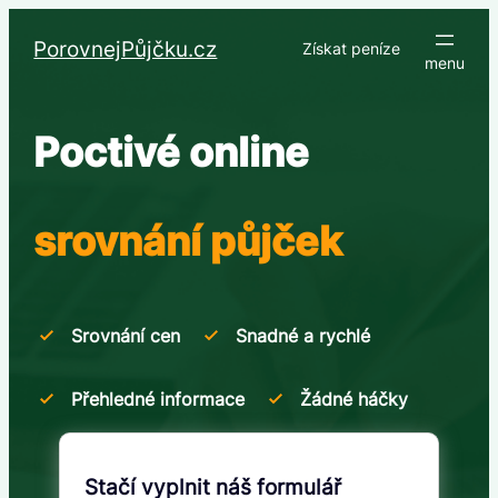
Přeskočit
na
PorovnejPůjčku.cz
Získat peníze
obsah
Poctivé online
srovnání půjček
Srovnání cen
Snadné a rychlé
Přehledné informace
Žádné háčky
Stačí vyplnit náš formulář