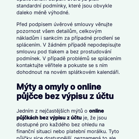
standardní podmínky, které jsou obvykle
daleko méně výhodné.
Před podpisem úvěrové smlouvy věnujte
pozornost všem detailům, celkovým
nákladům i sankcím za případné prodlení se
splácením. V žádném případě nepodepisujte
smlouvu pod tlakem a bez prostudování
podmínek. V případě problémů se splácením
kontaktujte věřitele a pokuste se s ním
dohodnout na novém splátkovém kalendáři.
Mýty a omyly o online
půjčce bez výpisu z účtu
Jedním z nejčastějších mýtů o
online
půjčkách bez výpisu z účtu
je, že jsou
dostupné pro každého bez ohledu na
finanční situaci nebo platební morálku. Tyto
půjčky sice dostupnější, neznamená to ale,