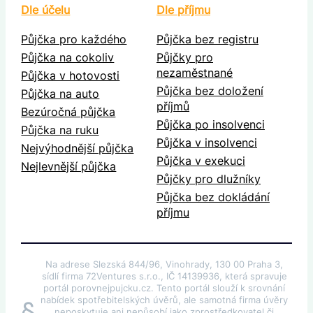
Dle účelu
Dle příjmu
Půjčka pro každého
Půjčka bez registru
Půjčka na cokoliv
Půjčky pro
nezaměstnané
Půjčka v hotovosti
Půjčka bez doložení
Půjčka na auto
příjmů
Bezúročná půjčka
Půjčka po insolvenci
Půjčka na ruku
Půjčka v insolvenci
Nejvýhodnější půjčka
Půjčka v exekuci
Nejlevnější půjčka
Půjčky pro dlužníky
Půjčka bez dokládání
příjmu
Na adrese Slezská 844/96, Vinohrady, 130 00 Praha 3,
sídlí firma 72Ventures s.r.o., IČ 14139936, která spravuje
portál porovnejpujcku.cz. Tento portál slouží k srovnání
nabídek spotřebitelských úvěrů, ale samotná firma úvěry
§
neposkytuje ani nepůsobí jako zprostředkovatel či