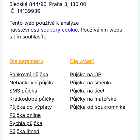
Slezská 844/96, Praha 3, 130 00
IČ: 14139936
Tento web používá k analýze
návštěvnosti
soubory cookie
. Používáním webu
s tím souhlasíte.
Dle parametru
Dle určení
Bankovní půjčka
Půjčka na OP
Nebankovní půjčka
Půjčka na směnku
SMS půjčka
Půjčka na účet
Krátkodobé půjčky
Půjčky na mateřské
Půjčka do výplaty
Půjčka od soukromníka
Půjčka online
Rychlá půjčka
Půjčka ihned