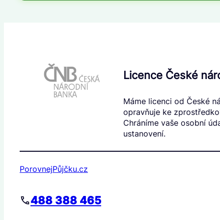
Licence České nár
Máme licenci od České ná
opravňuje ke zprostředkov
Chráníme vaše osobní úda
ustanovení.
PorovnejPůjčku.cz
488 388 465