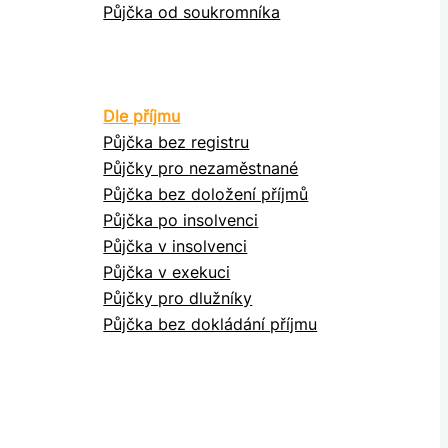
Půjčka od soukromníka
Dle příjmu
Půjčka bez registru
Půjčky pro nezaměstnané
Půjčka bez doložení příjmů
Půjčka po insolvenci
Půjčka v insolvenci
Půjčka v exekuci
Půjčky pro dlužníky
Půjčka bez dokládání příjmu