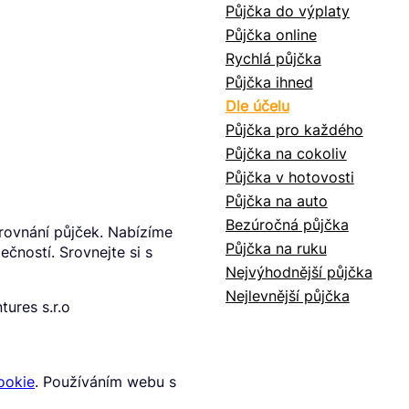
Půjčka do výplaty
Půjčka online
Rychlá půjčka
Půjčka ihned
Dle účelu
Půjčka pro každého
Půjčka na cokoliv
Půjčka v hotovosti
Půjčka na auto
Bezúročná půjčka
rovnání půjček. Nabízíme
Půjčka na ruku
čností. Srovnejte si s
Nejvýhodnější půjčka
Nejlevnější půjčka
ures s.r.o
ookie
. Používáním webu s