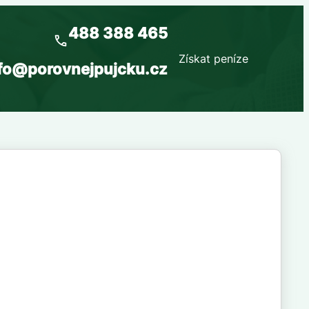
488 388 465
Získat peníze
fo@porovnejpujcku.cz