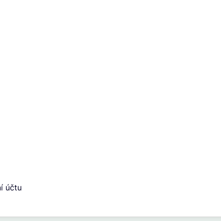
í účtu