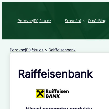
Přeskočit
na
obsah
PorovnejPůjčku.cz
Srovnání
O nás
Blog
PorovnejPůjčku.cz
>
Raiffeisenbank
Raiffeisenbank