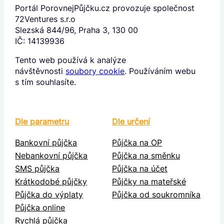
Portál PorovnejPůjčku.cz provozuje společnost
72Ventures s.r.o
Slezská 844/96, Praha 3, 130 00
IČ: 14139936
Tento web používá k analýze
návštěvnosti
soubory cookie
. Používáním webu
s tím souhlasíte.
Dle parametru
Dle určení
Bankovní půjčka
Půjčka na OP
Nebankovní půjčka
Půjčka na směnku
SMS půjčka
Půjčka na účet
Krátkodobé půjčky
Půjčky na mateřské
Půjčka do výplaty
Půjčka od soukromníka
Půjčka online
Rychlá půjčka