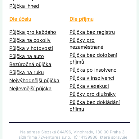
Půjčka ihned
Dle účelu
Dle příjmu
Půjčka pro každého
Půjčka bez registru
Půjčka na cokoliv
Půjčky pro
nezaměstnané
Půjčka v hotovosti
Půjčka bez doložení
Půjčka na auto
příjmů
Bezúročná půjčka
Půjčka po insolvenci
Půjčka na ruku
Půjčka v insolvenci
Nejvýhodnější půjčka
Půjčka v exekuci
Nejlevnější půjčka
Půjčky pro dlužníky
Půjčka bez dokládání
příjmu
Na adrese Slezská 844/96, Vinohrady, 130 00 Praha 3,
sídlí firma 72Ventures s.r.o., IČ 14139936, která spravuje