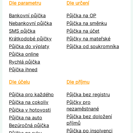
Dle parametru
Dle určení
Bankovní půjčka
Půjčka na OP
Nebankovní půjčka
Půjčka na směnku
SMS půjčka
Půjčka na účet
Krátkodobé půjčky
Půjčky na mateřské
Půjčka do výplaty
Půjčka od soukromníka
Půjčka online
Rychlá půjčka
Půjčka ihned
Dle účelu
Dle příjmu
Půjčka pro každého
Půjčka bez registru
Půjčka na cokoliv
Půjčky pro
nezaměstnané
Půjčka v hotovosti
Půjčka bez doložení
Půjčka na auto
příjmů
Bezúročná půjčka
Půjčka po insolvenci
Půjčka na ruku