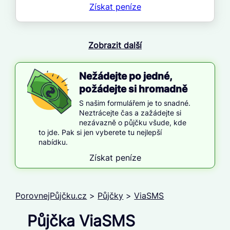
Získat
peníze
Zobrazit další
Nežádejte po jedné,
požádejte si hromadně
S našim formulářem je to snadné.
Neztrácejte čas a zažádejte si
nezávazně o půjčku všude, kde
to jde. Pak si jen vyberete tu nejlepší
nabídku.
Získat peníze
PorovnejPůjčku.cz
>
Půjčky
>
ViaSMS
Půjčka ViaSMS