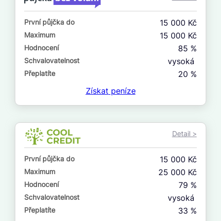
ne
První půjčka do
15 000 Kč
V exekuci
Maximum
15 000 Kč
ano
Hodnocení
85 %
ne
Schvalovatelnost
vysoká
Přeplatíte
20 %
Po insolvenci
Získat
peníze
ano
ne
Detail >
V hotovosti
ano
První půjčka do
15 000 Kč
ne
Maximum
25 000 Kč
Hodnocení
79 %
Schvalovatelnost
vysoká
Přeplatíte
33 %