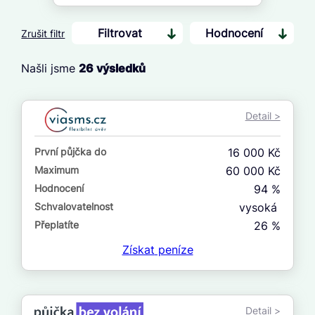
Filtrovat
Hodnocení
Zrušit filtr
Našli jsme
26
výsledků
Cena
Od
Detail >
Do
První půjčka do
16 000 Kč
První půjčka zdarma
Maximum
60 000 Kč
Hodnocení
94 %
–
Schvalovatelnost
vysoká
ano
Přeplatíte
26 %
ne
Získat
peníze
Ve zkušebce
ano
Detail >