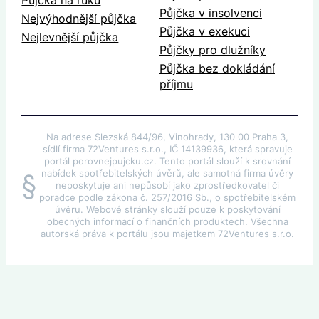
Půjčka v insolvenci
Nejvýhodnější půjčka
Půjčka v exekuci
Nejlevnější půjčka
Půjčky pro dlužníky
Půjčka bez dokládání
příjmu
Na adrese Slezská 844/96, Vinohrady, 130 00 Praha 3,
sídlí firma 72Ventures s.r.o., IČ 14139936, která spravuje
portál porovnejpujcku.cz. Tento portál slouží k srovnání
nabídek spotřebitelských úvěrů, ale samotná firma úvěry
§
neposkytuje ani nepůsobí jako zprostředkovatel či
poradce podle zákona č. 257/2016 Sb., o spotřebitelském
úvěru. Webové stránky slouží pouze k poskytování
obecných informací o finančních produktech. Všechna
autorská práva k portálu jsou majetkem 72Ventures s.r.o.