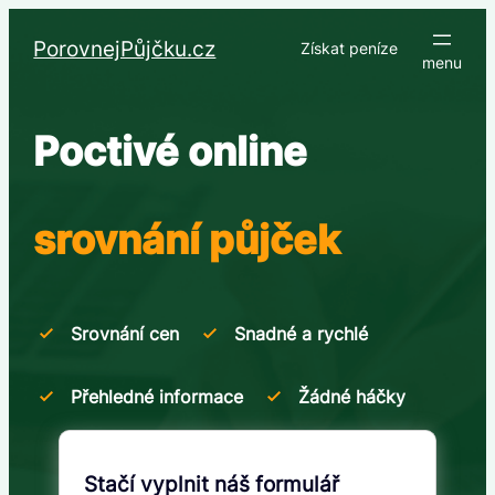
Přeskočit
na
PorovnejPůjčku.cz
Získat peníze
obsah
Poctivé online
srovnání půjček
Srovnání cen
Snadné a rychlé
Přehledné informace
Žádné háčky
Stačí vyplnit náš formulář