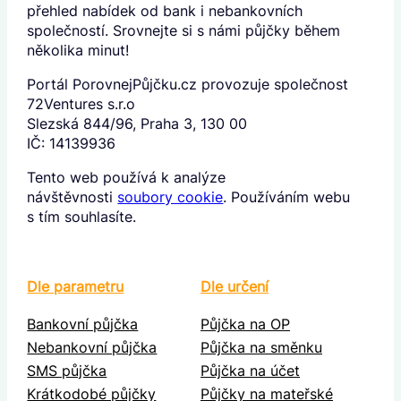
přehled nabídek od bank i nebankovních
společností. Srovnejte si s námi půjčky během
několika minut!
Portál PorovnejPůjčku.cz provozuje společnost
72Ventures s.r.o
Slezská 844/96, Praha 3, 130 00
IČ: 14139936
Tento web používá k analýze
návštěvnosti
soubory cookie
. Používáním webu
s tím souhlasíte.
Dle parametru
Dle určení
Bankovní půjčka
Půjčka na OP
Nebankovní půjčka
Půjčka na směnku
SMS půjčka
Půjčka na účet
Krátkodobé půjčky
Půjčky na mateřské