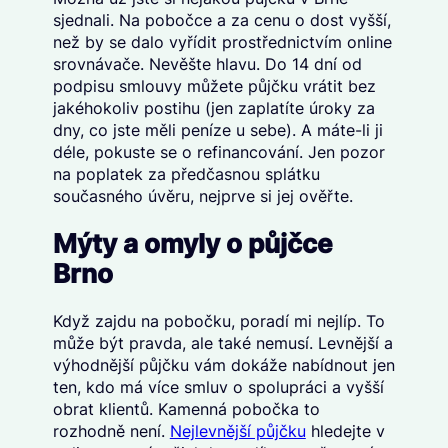
sjednali. Na pobočce a za cenu o dost vyšší,
než by se dalo vyřídit prostřednictvím online
srovnávače. Nevěšte hlavu. Do 14 dní od
podpisu smlouvy můžete půjčku vrátit bez
jakéhokoliv postihu (jen zaplatíte úroky za
dny, co jste měli peníze u sebe). A máte-li ji
déle, pokuste se o refinancování. Jen pozor
na poplatek za předčasnou splátku
současného úvěru, nejprve si jej ověřte.
Mýty a omyly o půjčce
Brno
Když zajdu na pobočku, poradí mi nejlíp. To
může být pravda, ale také nemusí. Levnější a
výhodnější půjčku vám dokáže nabídnout jen
ten, kdo má více smluv o spolupráci a vyšší
obrat klientů. Kamenná pobočka to
rozhodně není.
Nejlevnější půjčku
hledejte v