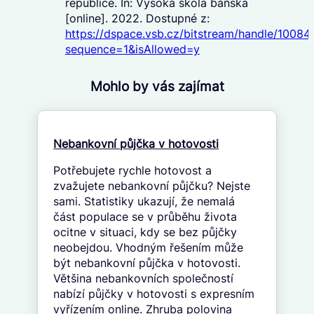
republice. In: Vysoká škola báňská
[online]. 2022. Dostupné z:
https://dspace.vsb.cz/bitstream/handle/10
sequence=1&isAllowed=y
Mohlo by vás zajímat
Nebankovní půjčka v hotovosti
Potřebujete rychle hotovost a
zvažujete nebankovní půjčku? Nejste
sami. Statistiky ukazují, že nemalá
část populace se v průběhu života
ocitne v situaci, kdy se bez půjčky
neobejdou. Vhodným řešením může
být nebankovní půjčka v hotovosti.
Většina nebankovních společností
nabízí půjčky v hotovosti s expresním
vyřízením online. Zhruba polovina