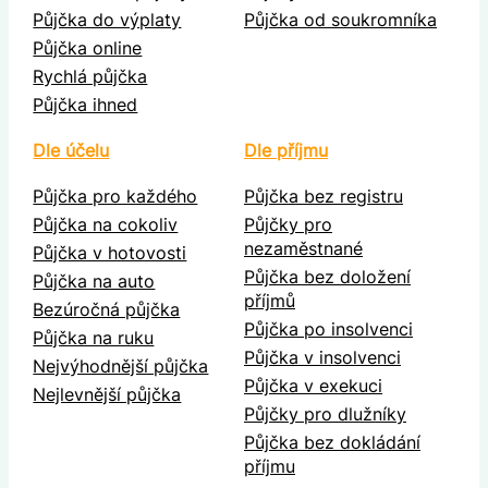
Půjčka do výplaty
Půjčka od soukromníka
Půjčka online
Rychlá půjčka
Půjčka ihned
Dle účelu
Dle příjmu
Půjčka pro každého
Půjčka bez registru
Půjčka na cokoliv
Půjčky pro
nezaměstnané
Půjčka v hotovosti
Půjčka bez doložení
Půjčka na auto
příjmů
Bezúročná půjčka
Půjčka po insolvenci
Půjčka na ruku
Půjčka v insolvenci
Nejvýhodnější půjčka
Půjčka v exekuci
Nejlevnější půjčka
Půjčky pro dlužníky
Půjčka bez dokládání
příjmu