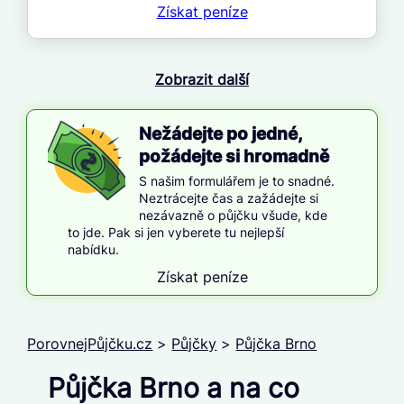
Získat
peníze
Zobrazit další
Nežádejte po jedné,
požádejte si hromadně
S našim formulářem je to snadné.
Neztrácejte čas a zažádejte si
nezávazně o půjčku všude, kde
to jde. Pak si jen vyberete tu nejlepší
nabídku.
Získat peníze
PorovnejPůjčku.cz
>
Půjčky
>
Půjčka Brno
Půjčka Brno a na co