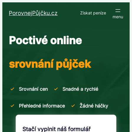
Přeskočit
na
PorovnejPůjčku.cz
Získat peníze
obsah
Poctivé online
srovnání půjček
Srovnání cen
Snadné a rychlé
Přehledné informace
Žádné háčky
Stačí vyplnit náš formulář