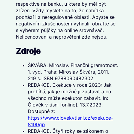
respektive na banku, u které by měl být
zřízen. Vždy myslete na to, že nabídka
pochází i z neregulované oblasti. Abyste se
negativním zkušenostem vyhnuli, obraťte se
s výběrem půjčky na online srovnávač.
Nelicencovaní a neprověření zde nejsou.
Zdroje
ŠKVÁRA, Miroslav. Finanční gramotnost.
1. vyd. Praha: Miroslav Škvára, 2011.
219 s. ISBN 9788090482302
REDAKCE. Exekuce v roce 2023: Jak
probíhá, jak je možné ji zastavit a co
všechno může exekutor zabavit. In:
Člověk v tísni [online]. 13.7.2023.
Dostupné z:
https://www.clovekvtisni.cz/exekuce-
8100gp
REDAKCE. Čtyři roky se zákonem o