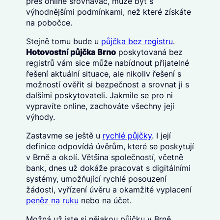
přes online srovnávač, může být s
výhodnějšími podmínkami, než které získáte
na pobočce.
Stejně tomu bude u
půjčka bez registru
.
Hotovostní půjčka Brno
poskytovaná bez
registrů vám sice může nabídnout přijatelné
řešení aktuální situace, ale nikoliv řešení s
možností ověřit si bezpečnost a srovnat ji s
dalšími poskytovateli. Jakmile se pro ni
vypravíte online, zachováte všechny její
výhody.
Zastavme se ještě u
rychlé půjčky
. I její
definice odpovídá úvěrům, které se poskytují
v Brně a okolí. Většina společností, včetně
bank, dnes už dokáže pracovat s digitálními
systémy, umožňující rychlé posouzení
žádosti, vyřízení úvěru a okamžité vyplacení
peněz na ruku
nebo na účet.
Možná už jste si nějakou půjčku v Brně