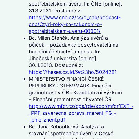
spotřebitelském úvěru. In: ČNB [online].
31.3.2021. Dostupné z:
https://www.cnb.cz/cs/o_cnb/podcast-
cnb/Ctyri-roky-se-zakonem-o-
spotrebitelskem-uveru-00001/
Bc. Milan Staněk. Analýza úvěrů a
půjček – požadavky poskytovatelů na
finanční účetnictví podniku. In:
Jihočeská univerzita [online].
30.4.2013. Dostupné z:
https://theses.cz/id/9c23ho/5024281
MINISTERSTVO FINANCÍ ČESKÉ
REPUBLIKY : STEM/MARK: Finanční
gramotnost v ČR : Kvantitativní výzkum
– Finanční gramotnost obyvatel ČR.
http://www.mfcr.cz/cps/rde/xbcr/mfcr/EXT_-
_PPT_zaverecna_zprava_mereni_FG_-
_plne_zneni.pdf
Bc. Jana Kohoutková. Analýza a
srovnání spotřebních úvěrů v České