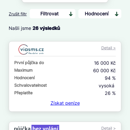
Filtrovat
Hodnocení
Zrušit filtr
Našli jsme
26
výsledků
Cena
Od
Detail >
Do
První půjčka do
16 000 Kč
První půjčka zdarma
Maximum
60 000 Kč
Hodnocení
94 %
–
Schvalovatelnost
vysoká
ano
Přeplatíte
26 %
ne
Získat
peníze
Ve zkušebce
ano
Detail >