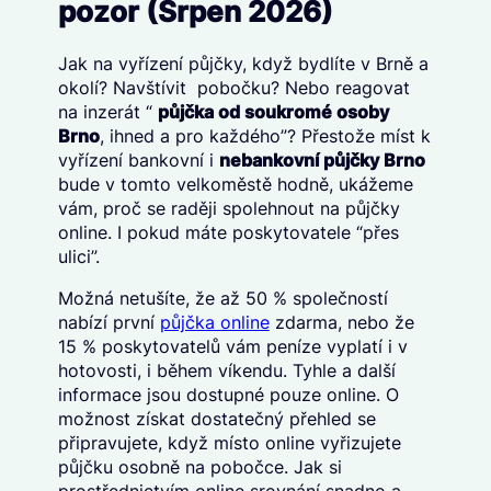
pozor (Srpen 2026)
Jak na vyřízení půjčky, když bydlíte v Brně a
okolí? Navštívit pobočku? Nebo reagovat
na inzerát “
půjčka od soukromé osoby
Brno
, ihned a pro každého”? Přestože míst k
vyřízení bankovní i
nebankovní půjčky Brno
bude v tomto velkoměstě hodně, ukážeme
vám, proč se raději spolehnout na půjčky
online. I pokud máte poskytovatele “přes
ulici”.
Možná netušíte, že až 50 % společností
nabízí první
půjčka online
zdarma, nebo že
15 % poskytovatelů vám peníze vyplatí i v
hotovosti, i během víkendu. Tyhle a další
informace jsou dostupné pouze online. O
možnost získat dostatečný přehled se
připravujete, když místo online vyřizujete
půjčku osobně na pobočce. Jak si