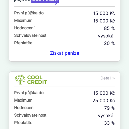
ne
První půjčka do
15 000 Kč
V exekuci
Maximum
15 000 Kč
ano
Hodnocení
85 %
ne
Schvalovatelnost
vysoká
Přeplatíte
20 %
Po insolvenci
Získat
peníze
ano
ne
Detail >
V hotovosti
ano
První půjčka do
15 000 Kč
ne
Maximum
25 000 Kč
Hodnocení
79 %
Schvalovatelnost
vysoká
Přeplatíte
33 %