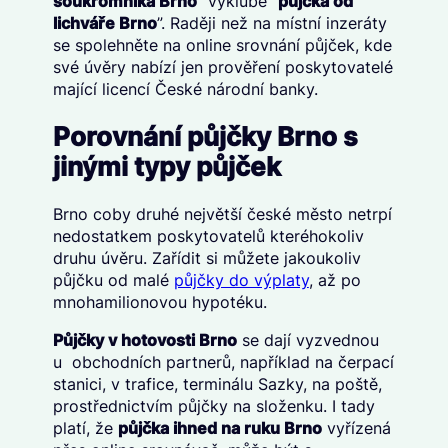
soukromníka Brno
” vyklube “
půjčka od
lichváře Brno
”. Raději než na místní inzeráty
se spolehněte na online srovnání půjček, kde
své úvěry nabízí jen prověření poskytovatelé
mající licencí České národní banky.
Porovnání půjčky Brno s
jinými typy půjček
Brno coby druhé největší české město netrpí
nedostatkem poskytovatelů kteréhokoliv
druhu úvěru. Zařídit si můžete jakoukoliv
půjčku od malé
půjčky do výplaty
, až po
mnohamilionovou hypotéku.
Půjčky v hotovosti Brno
se dají vyzvednou
u obchodních partnerů, například na čerpací
stanici, v trafice, terminálu Sazky, na poště,
prostřednictvím půjčky na složenku. I tady
platí, že
půjčka ihned na ruku Brno
vyřízená