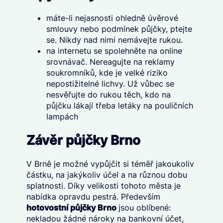
máte-li nejasnosti ohledně úvěrové
smlouvy nebo podmínek půjčky, ptejte
se. Nikdy nad nimi nemávejte rukou.
na internetu se spolehněte na online
srovnávač. Nereagujte na reklamy
soukromníků, kde je velké riziko
nepostižitelné lichvy. Už vůbec se
nesvěřujte do rukou těch, kdo na
půjčku lákají třeba letáky na pouličních
lampách
Závěr půjčky Brno
V Brně je možné vypůjčit si téměř jakoukoliv
částku, na jakýkoliv účel a na různou dobu
splatnosti. Díky velikosti tohoto města je
nabídka opravdu pestrá. Především
hotovostní půjčky Brno
jsou oblíbené:
nekladou žádné nároky na bankovní účet,