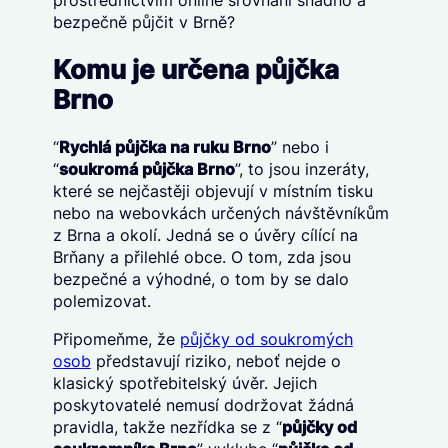
prostřednictvím online srovnání snadno a
bezpečně půjčit v Brně?
Komu je určena půjčka
Brno
“
Rychlá půjčka na ruku Brno
” nebo i
“
soukromá půjčka Brno
”, to jsou inzeráty,
které se nejčastěji objevují v místním tisku
nebo na webovkách určených návštěvníkům
z Brna a okolí. Jedná se o úvěry cílící na
Brňany a přilehlé obce. O tom, zda jsou
bezpečné a výhodné, o tom by se dalo
polemizovat.
Připomeňme, že
půjčky od soukromých
osob
představují riziko, neboť nejde o
klasický spotřebitelský úvěr. Jejich
poskytovatelé nemusí dodržovat žádná
pravidla, takže nezřídka se z “
půjčky od