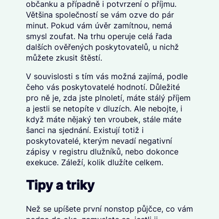
občanku a případně i potvrzení o příjmu.
Většina společností se vám ozve do pár
minut. Pokud vám úvěr zamítnou, nemá
smysl zoufat. Na trhu operuje celá řada
dalších ověřených poskytovatelů, u nichž
můžete zkusit štěstí.
V souvislosti s tím vás možná zajímá, podle
čeho vás poskytovatelé hodnotí. Důležité
pro ně je, zda jste plnoletí, máte stálý příjem
a jestli se netopíte v dluzích. Ale nebojte, i
když máte nějaký ten vroubek, stále máte
šanci na sjednání. Existují totiž i
poskytovatelé, kterým nevadí negativní
zápisy v registru dlužníků, nebo dokonce
exekuce. Záleží, kolik dlužíte celkem.
Tipy a triky
Než se upíšete první nonstop půjčce, co vám