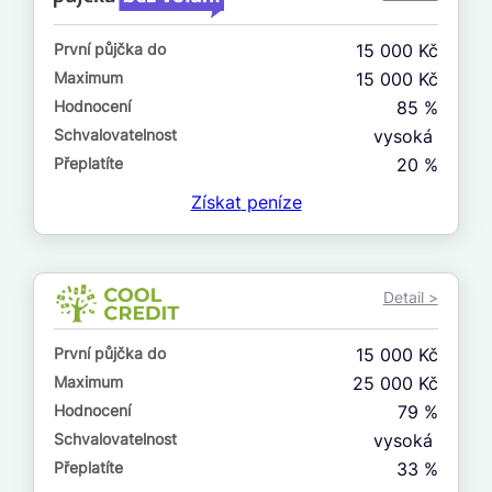
ne
První půjčka do
15 000 Kč
V exekuci
Maximum
15 000 Kč
ano
Hodnocení
85 %
ne
Schvalovatelnost
vysoká
Přeplatíte
20 %
Po insolvenci
Získat
peníze
ano
ne
Detail >
V hotovosti
ano
První půjčka do
15 000 Kč
ne
Maximum
25 000 Kč
Hodnocení
79 %
Schvalovatelnost
vysoká
Přeplatíte
33 %