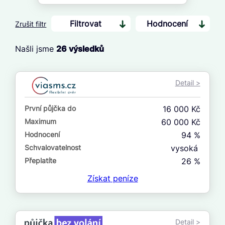
Filtrovat
Hodnocení
Zrušit filtr
Našli jsme
26
výsledků
Cena
Od
Detail >
Do
První půjčka do
16 000 Kč
První půjčka zdarma
Maximum
60 000 Kč
Hodnocení
94 %
–
Schvalovatelnost
vysoká
ano
Přeplatíte
26 %
ne
Získat
peníze
Ve zkušebce
ano
Detail >