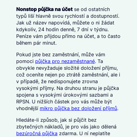
Nonstop půjčka na účet
se od ostatních
typů liší hlavně svou rychlostí a dostupností.
Jak už název napovídá, můžete o ni žádat
kdykoliv, 24 hodin denně, 7 dní v týdnu.
Peníze vám přijdou přímo na účet, a to často
během pár minut.
Pokud jste bez zaměstnání, může vám
pomoci
půjčka pro nezaměstnané
. Ta
obvykle nevyžaduje složité doložení příjmu,
což oceníte nejen po ztrátě zaměstnání, ale i
v případě, že nedisponujete zrovna
vysokými příjmy. Na druhou stranu je půjčka
spojena s vysokými úrokovými sazbami a
RPSN. U nižších částek pro vás může být
vhodnější
mikro půjčka bez doložení příjmů
.
Hledáte-li způsob, jak si půjčit bez
zbytečných nákladů, je pro vás jako dělená
bezúročná půjčka
zdarma. U ní neplatíte