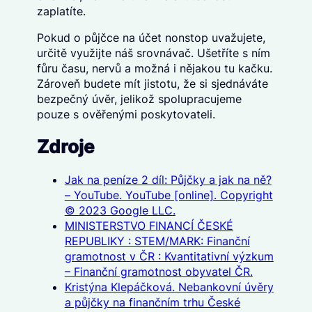
zaplatíte.
Pokud o půjčce na účet nonstop uvažujete,
určitě využijte náš srovnávač. Ušetříte s ním
fůru času, nervů a možná i nějakou tu kačku.
Zároveň budete mít jistotu, že si sjednáváte
bezpečný úvěr, jelikož spolupracujeme
pouze s ověřenými poskytovateli.
Zdroje
Jak na peníze 2 díl: Půjčky a jak na ně?
– YouTube. YouTube [online]. Copyright
© 2023 Google LLC.
MINISTERSTVO FINANCÍ ČESKÉ
REPUBLIKY : STEM/MARK: Finanční
gramotnost v ČR : Kvantitativní výzkum
– Finanční gramotnost obyvatel ČR.
Kristýna Klepáčková. Nebankovní úvěry
a půjčky na finančním trhu České