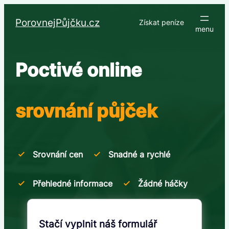
Přeskočit
na
PorovnejPůjčku.cz
Získat peníze
obsah
Poctivé online
srovnání půjček
Srovnání cen
Snadné a rychlé
Přehledné informace
Žádné háčky
Stačí vyplnit náš formulář