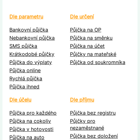
Dle parametru
Dle určení
Bankovní půjčka
Půjčka na OP
Nebankovní půjčka
Půjčka na směnku
SMS půjčka
Půjčka na účet
Krátkodobé půjčky
Půjčky na mateřské
Půjčka do výplaty
Půjčka od soukromníka
Půjčka online
Rychlá půjčka
Půjčka ihned
Dle účelu
Dle příjmu
Půjčka pro každého
Půjčka bez registru
Půjčka na cokoliv
Půjčky pro
nezaměstnané
Půjčka v hotovosti
Půjčka bez doložení
Půjčka na auto