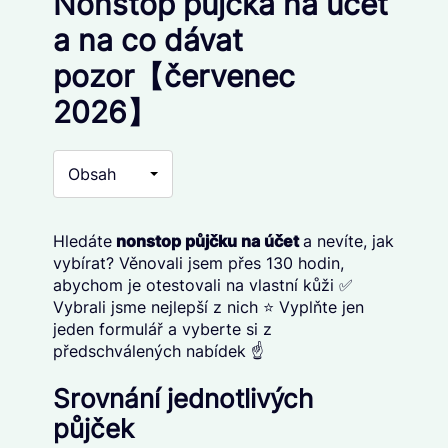
Nonstop půjčka na účet
a na co dávat
pozor【červenec
2026】
Obsah
Hledáte
nonstop půjčku na účet
a nevíte, jak
vybírat? Věnovali jsem přes 130 hodin,
abychom je otestovali na vlastní kůži ✅
Vybrali jsme nejlepší z nich ⭐ Vyplňte jen
jeden formulář a vyberte si z
předschválených nabídek ☝️
Srovnání jednotlivých
půjček