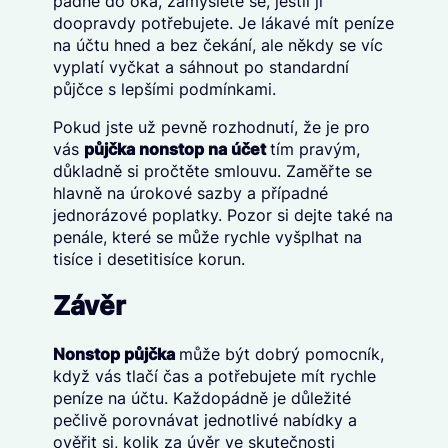
padne do oka, zamyslete se, jestli ji
doopravdy potřebujete. Je lákavé mít peníze
na účtu hned a bez čekání, ale někdy se víc
vyplatí vyčkat a sáhnout po standardní
půjčce s lepšími podmínkami.
Pokud jste už pevně rozhodnutí, že je pro
vás
půjčka nonstop na účet
tím pravým,
důkladně si pročtěte smlouvu. Zaměřte se
hlavně na úrokové sazby a případné
jednorázové poplatky. Pozor si dejte také na
penále, které se může rychle vyšplhat na
tisíce i desetitisíce korun.
Závěr
Nonstop půjčka
může být dobrý pomocník,
když vás tlačí čas a potřebujete mít rychle
peníze na účtu. Každopádně je důležité
pečlivě porovnávat jednotlivé nabídky a
ověřit si, kolik za úvěr ve skutečnosti