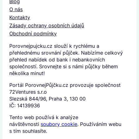
Blog
O nás
Kontakty
Zásady ochrany osobních údajů
Obchodní podmínky
Porovnejpujcku.cz slouží k rychlému a
přehlednému srovnání půjček. Nabízíme celkový
přehled nabídek od bank i nebankovních
společností. Srovnejte si s námi půjčky během
několika minut!
Portál PorovnejPůjčku.cz provozuje společnost
72Ventures s.r.o
Slezská 844/96, Praha 3, 130 00
IČ: 14139936
Tento web používá k analýze
návštěvnosti
soubory cookie
. Používáním webu
s tím souhlasíte.