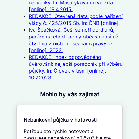
republiky. In: Masarykova univerzita
[online]. 19.4.2015.
REDAKCE. Otevřená data podle nařízení
vlády č. 425/2016 Sb. In: ČNB [online].
Iva Špačková. Češi se noří do dluhů,
peníze na chod rodiny občas nemá už
čtvrtina z nich. In: seznamzpravy.cz
[online]. 2023.
REDAKCE. Index odpovědného
úvěrování: nejlepší pomocník při výběru
půjčky. In: Člověk v tísni [online].
10.7.2023.
Mohlo by vás zajímat
Nebankovní půjčka v hotovosti
Potřebujete rychle hotovost a
zvažujete nebankovní půjčku? Nejste