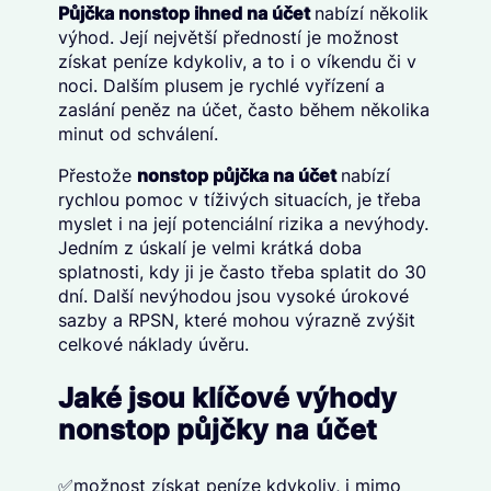
Půjčka nonstop ihned na účet
nabízí několik
výhod. Její největší předností je možnost
získat peníze kdykoliv, a to i o víkendu či v
noci. Dalším plusem je rychlé vyřízení a
zaslání peněz na účet, často během několika
minut od schválení.
Přestože
nonstop půjčka na účet
nabízí
rychlou pomoc v tíživých situacích, je třeba
myslet i na její potenciální rizika a nevýhody.
Jedním z úskalí je velmi krátká doba
splatnosti, kdy ji je často třeba splatit do 30
dní. Další nevýhodou jsou vysoké úrokové
sazby a RPSN, které mohou výrazně zvýšit
celkové náklady úvěru.
Jaké jsou klíčové výhody
nonstop půjčky na účet
✅možnost získat peníze kdykoliv, i mimo