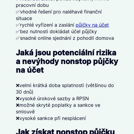
pracovní dobu
✅vhodné řešení pro naléhavé finanční
situace
✅rychlé vyřízení a zaslání
půjčky na účet
✅bez nutnosti dokládat účel půjčky
✅snadné online sjednání z pohodlí domova
Jaká jsou potenciální rizika
a nevýhody nonstop půjčky
na účet
❌velmi krátká doba splatnosti (většinou do
30 dnů)
❌vysoké úrokové sazby a RPSN
❌možné skryté poplatky a sankce ve
smlouvě
❌vysoké sankce při nesplácení
Jak získat nonstop půjčku