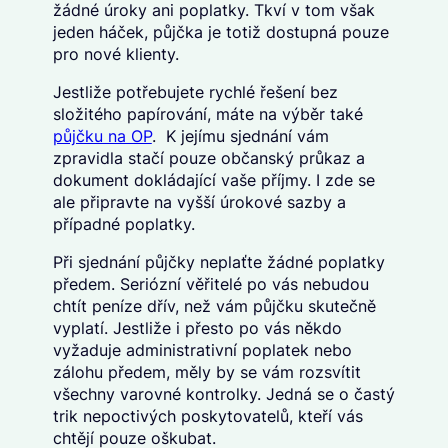
žádné úroky ani poplatky. Tkví v tom však
jeden háček, půjčka je totiž dostupná pouze
pro nové klienty.
Jestliže potřebujete rychlé řešení bez
složitého papírování, máte na výběr také
půjčku na OP
. K jejímu sjednání vám
zpravidla stačí pouze občanský průkaz a
dokument dokládající vaše příjmy. I zde se
ale připravte na vyšší úrokové sazby a
případné poplatky.
Při sjednání půjčky neplaťte žádné poplatky
předem. Seriózní věřitelé po vás nebudou
chtít peníze dřív, než vám půjčku skutečně
vyplatí. Jestliže i přesto po vás někdo
vyžaduje administrativní poplatek nebo
zálohu předem, měly by se vám rozsvítit
všechny varovné kontrolky. Jedná se o častý
trik nepoctivých poskytovatelů, kteří vás
chtějí pouze oškubat.