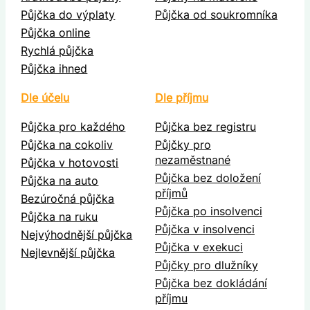
Půjčka do výplaty
Půjčka od soukromníka
Půjčka online
Rychlá půjčka
Půjčka ihned
Dle účelu
Dle příjmu
Půjčka pro každého
Půjčka bez registru
Půjčka na cokoliv
Půjčky pro
nezaměstnané
Půjčka v hotovosti
Půjčka bez doložení
Půjčka na auto
příjmů
Bezúročná půjčka
Půjčka po insolvenci
Půjčka na ruku
Půjčka v insolvenci
Nejvýhodnější půjčka
Půjčka v exekuci
Nejlevnější půjčka
Půjčky pro dlužníky
Půjčka bez dokládání
příjmu