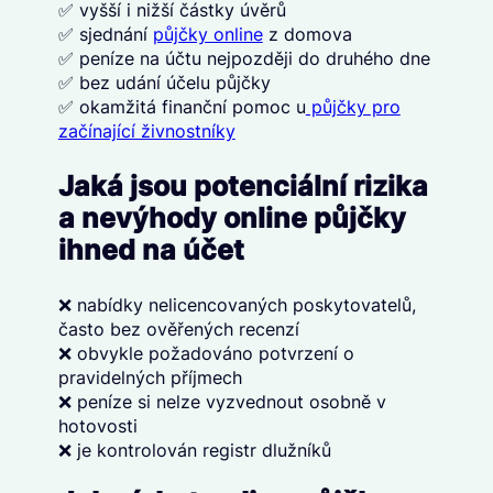
✅ vyšší i nižší částky úvěrů
✅ sjednání
půjčky online
z domova
✅ peníze na účtu nejpozději do druhého dne
✅ bez udání účelu půjčky
✅ okamžitá finanční pomoc u
půjčky pro
začínající živnostníky
Jaká jsou potenciální rizika
a nevýhody online půjčky
ihned na účet
❌ nabídky nelicencovaných poskytovatelů,
často bez ověřených recenzí
❌ obvykle požadováno potvrzení o
pravidelných příjmech
❌ peníze si nelze vyzvednout osobně v
hotovosti
❌ je kontrolován registr dlužníků