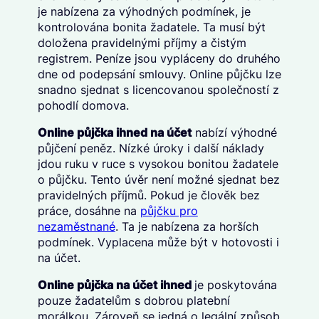
je nabízena za výhodných podmínek, je
kontrolována bonita žadatele. Ta musí být
doložena pravidelnými příjmy a čistým
registrem. Peníze jsou vypláceny do druhého
dne od podepsání smlouvy. Online půjčku lze
snadno sjednat s licencovanou společností z
pohodlí domova.
Online půjčka ihned na účet
nabízí výhodné
půjčení peněz. Nízké úroky i další náklady
jdou ruku v ruce s vysokou bonitou žadatele
o půjčku. Tento úvěr není možné sjednat bez
pravidelných příjmů. Pokud je člověk bez
práce, dosáhne na
půjčku pro
nezaměstnané
. Ta je nabízena za horších
podmínek. Vyplacena může být v hotovosti i
na účet.
Online půjčka na účet ihned
je poskytována
pouze žadatelům s dobrou platební
morálkou. Zároveň se jedná o legální způsob