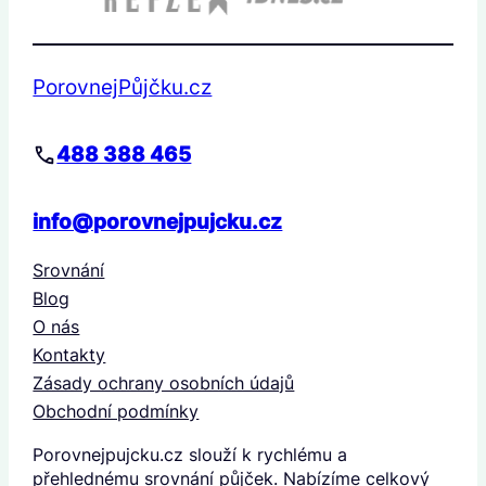
PorovnejPůjčku.cz
488 388 465
info@porovnejpujcku.cz
Srovnání
Blog
O nás
Kontakty
Zásady ochrany osobních údajů
Obchodní podmínky
Porovnejpujcku.cz slouží k rychlému a
přehlednému srovnání půjček. Nabízíme celkový