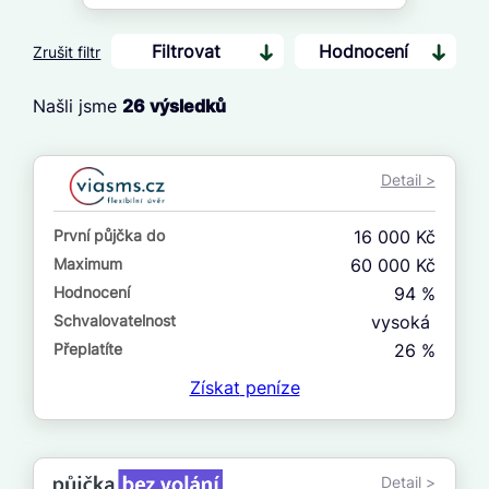
Filtrovat
Hodnocení
Zrušit filtr
Našli jsme
26
výsledků
Cena
Od
Detail >
Do
První půjčka do
16 000 Kč
První půjčka zdarma
Maximum
60 000 Kč
Hodnocení
94 %
–
Schvalovatelnost
vysoká
ano
Přeplatíte
26 %
ne
Získat
peníze
Ve zkušebce
ano
Detail >