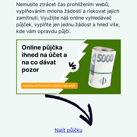
Nemusíte ztrácet čas prohlížením webů,
vyplňováním mnoha žádostí a riskovat jejich
zamítnutí. Využijte náš
online vyhledávač
půjček
, vyplňte
jen jednu žádost
a hned víte,
kde vám opravdu půjčí.
Najít půjčku