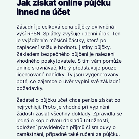
Jak získat online půjčku
ihned na účet
Zásadní je celková cena půjčky ovlivněná i
výší RPSN. Splátky zvyšuje i denní úrok. Ten
je vyjádřením měsíční částky, která po
zaplacení snižuje hodnotu jistiny půjčky.
Základem bezpečného půjčení je nalezení
vhodného poskytovatele. S tím vám pomůže
online srovnávač, který představuje pouze
licencované nabídky. Ty jsou vygenerovány
poté, co zájemce o úvěr vyplní své základní
požadavky.
Žadatel o půjčku účet chce peníze získat co
nejrychleji. Proto je vhodné při vyplnění
žádosti zaslat všechny doklady. Zpravidla se
jedná o kopie dvou dokladů totožnosti,
doložení pravidelných příjmů či smlouvy o
zaměstnání, případně také ručení za půjčku.