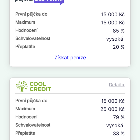
ne
První půjčka do
15 000 Kč
V exekuci
Maximum
15 000 Kč
ano
Hodnocení
85 %
ne
Schvalovatelnost
vysoká
Přeplatíte
20 %
Po insolvenci
Získat
peníze
ano
ne
Detail >
V hotovosti
ano
První půjčka do
15 000 Kč
ne
Maximum
25 000 Kč
Hodnocení
79 %
Schvalovatelnost
vysoká
Přeplatíte
33 %