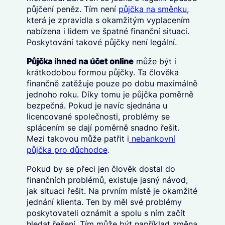
půjčení peněz. Tím není
půjčka na směnku
,
která je zpravidla s okamžitým vyplacením
nabízena i lidem ve špatné finanční situaci.
Poskytování takové půjčky není legální.
Půjčka ihned na účet online
může být i
krátkodobou formou půjčky. Ta člověka
finančně zatěžuje pouze po dobu maximálně
jednoho roku. Díky tomu je půjčka poměrně
bezpečná. Pokud je navíc sjednána u
licencované společnosti, problémy se
splácením se dají poměrně snadno řešit.
Mezi takovou může patřit i
nebankovní
půjčka pro důchodce
.
Pokud by se přeci jen člověk dostal do
finančních problémů, existuje jasný návod,
jak situaci řešit. Na prvním místě je okamžité
jednání klienta. Ten by měl své problémy
poskytovateli oznámit a spolu s ním začít
hledat řešení. Tím může být například změna