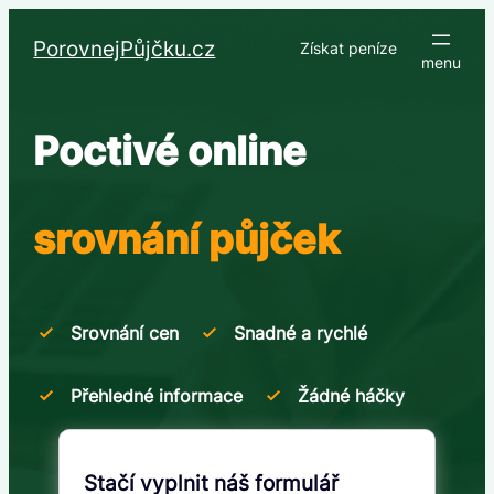
Přeskočit
na
PorovnejPůjčku.cz
Získat peníze
obsah
Poctivé online
srovnání půjček
Srovnání cen
Snadné a rychlé
Přehledné informace
Žádné háčky
Stačí vyplnit náš formulář