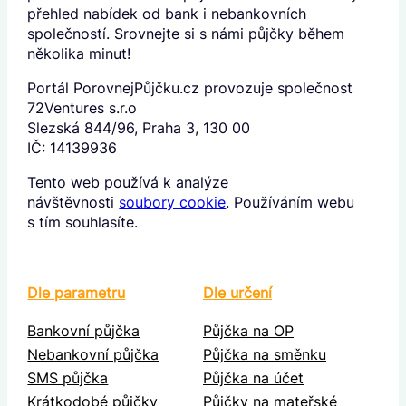
přehled nabídek od bank i nebankovních
společností. Srovnejte si s námi půjčky během
několika minut!
Portál PorovnejPůjčku.cz provozuje společnost
72Ventures s.r.o
Slezská 844/96, Praha 3, 130 00
IČ: 14139936
Tento web používá k analýze
návštěvnosti
soubory cookie
. Používáním webu
s tím souhlasíte.
Dle parametru
Dle určení
Bankovní půjčka
Půjčka na OP
Nebankovní půjčka
Půjčka na směnku
SMS půjčka
Půjčka na účet
Krátkodobé půjčky
Půjčky na mateřské