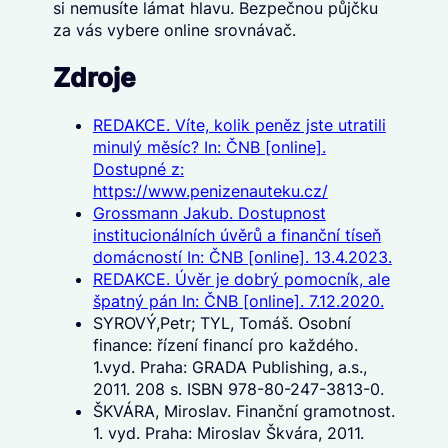
si nemusíte lámat hlavu. Bezpečnou půjčku
za vás vybere online srovnávač.
Zdroje
REDAKCE. Víte, kolik peněz jste utratili
minulý měsíc? In: ČNB [online].
Dostupné z:
https://www.penizenauteku.cz/
Grossmann Jakub. Dostupnost
institucionálních úvěrů a finanční tíseň
domácností In: ČNB [online]. 13.4.2023.
REDAKCE. Úvěr je dobrý pomocník, ale
špatný pán In: ČNB [online]. 7.12.2020.
SYROVÝ,Petr; TYL, Tomáš. Osobní
finance: řízení financí pro každého.
1.vyd. Praha: GRADA Publishing, a.s.,
2011. 208 s. ISBN 978-80-247-3813-0.
ŠKVÁRA, Miroslav. Finanční gramotnost.
1. vyd. Praha: Miroslav Škvára, 2011.