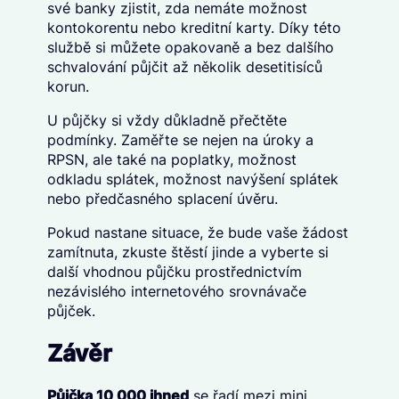
své banky zjistit, zda nemáte možnost
kontokorentu nebo kreditní karty. Díky této
službě si můžete opakovaně a bez dalšího
schvalování půjčit až několik desetitisíců
korun.
U půjčky si vždy důkladně přečtěte
podmínky. Zaměřte se nejen na úroky a
RPSN, ale také na poplatky, možnost
odkladu splátek, možnost navýšení splátek
nebo předčasného splacení úvěru.
Pokud nastane situace, že bude vaše žádost
zamítnuta, zkuste štěstí jinde a vyberte si
další vhodnou půjčku prostřednictvím
nezávislého internetového srovnávače
půjček.
Závěr
Půjčka 10 000 ihned
se řadí mezi mini