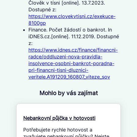
Člověk v tísni [online]. 13.7.2023.
Dostupné z:
https://www.clovekvtisni.cz/exekuce-
8100gp
Finance. Počet žádostí o bankrot. In
iDNES.cz.[online]. 11.12.2019. Dostupné
z:
https://www.idnes.cz/finance/financni-
radce/oddluzeni-nova-pravidla-
insolvence-osobni-bankrot-poradna-
pri-financni-tisni-dluznici-
veritele.A191209_160807_viteze_sov
Mohlo by vás zajímat
Nebankovní půjčka v hotovosti
Potřebujete rychle hotovost a
zvažujete nebankovní půjčku? Nejste