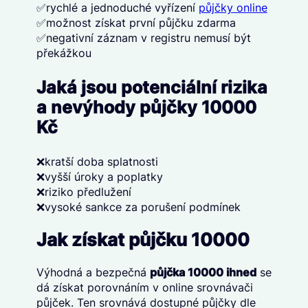
✅rychlé a jednoduché vyřízení
půjčky online
✅možnost získat první půjčku zdarma
✅negativní záznam v registru nemusí být
překážkou
Jaká jsou potenciální rizika
a nevýhody půjčky 10000
Kč
❌kratší doba splatnosti
❌vyšší úroky a poplatky
❌riziko předlužení
❌vysoké sankce za porušení podmínek
Jak získat půjčku 10000
Výhodná a bezpečná
půjčka 10000 ihned
se
dá získat porovnáním v online srovnávači
půjček. Ten srovnává dostupné půjčky dle