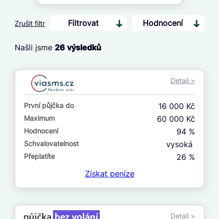
Filtrovat
Hodnocení
Zrušit filtr
Našli jsme
26
výsledků
Cena
Od
Detail >
Do
První půjčka do
16 000 Kč
První půjčka zdarma
Maximum
60 000 Kč
Hodnocení
94 %
–
Schvalovatelnost
vysoká
ano
Přeplatíte
26 %
ne
Získat
peníze
Ve zkušebce
ano
Detail >