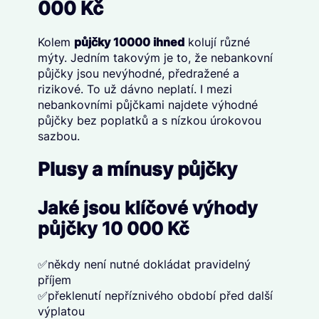
000 Kč
Kolem
půjčky 10000 ihned
kolují různé
mýty. Jedním takovým je to, že nebankovní
půjčky jsou nevýhodné, předražené a
rizikové. To už dávno neplatí. I mezi
nebankovními půjčkami najdete výhodné
půjčky bez poplatků a s nízkou úrokovou
sazbou.
Plusy a mínusy půjčky
Jaké jsou klíčové výhody
půjčky 10 000 Kč
✅někdy není nutné dokládat pravidelný
příjem
✅překlenutí nepříznivého období před další
výplatou