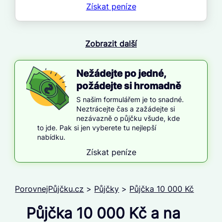
Získat
peníze
Zobrazit další
Nežádejte po jedné,
požádejte si hromadně
S našim formulářem je to snadné.
Neztrácejte čas a zažádejte si
nezávazně o půjčku všude, kde
to jde. Pak si jen vyberete tu nejlepší
nabídku.
Získat peníze
PorovnejPůjčku.cz
>
Půjčky
>
Půjčka 10 000 Kč
Půjčka 10 000 Kč a na