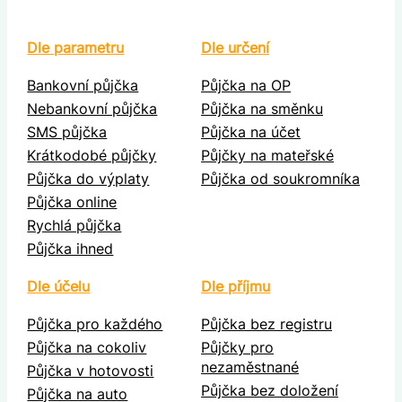
Dle parametru
Dle určení
Bankovní půjčka
Půjčka na OP
Nebankovní půjčka
Půjčka na směnku
SMS půjčka
Půjčka na účet
Krátkodobé půjčky
Půjčky na mateřské
Půjčka do výplaty
Půjčka od soukromníka
Půjčka online
Rychlá půjčka
Půjčka ihned
Dle účelu
Dle příjmu
Půjčka pro každého
Půjčka bez registru
Půjčka na cokoliv
Půjčky pro
nezaměstnané
Půjčka v hotovosti
Půjčka bez doložení
Půjčka na auto