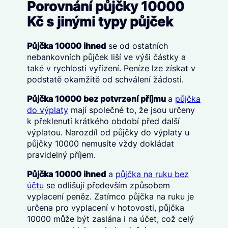
Porovnání půjčky 10000
Kč s jinými typy půjček
Půjčka 10000 ihned
se od ostatních
nebankovních půjček liší ve výši částky a
také v rychlosti vyřízení. Peníze lze získat v
podstatě okamžitě od schválení žádosti.
Půjčka 10000 bez potvrzení příjmu
a
půjčka
do výplaty
mají společné to, že jsou určeny
k překlenutí krátkého období před další
výplatou. Narozdíl od půjčky do výplaty u
půjčky 10000 nemusíte vždy dokládat
pravidelný příjem.
Půjčka 10000 ihned
a
půjčka na ruku bez
účtu
se odlišují především způsobem
vyplacení peněz. Zatímco půjčka na ruku je
určena pro vyplacení v hotovosti, půjčka
10000 může být zaslána i na účet, což celý