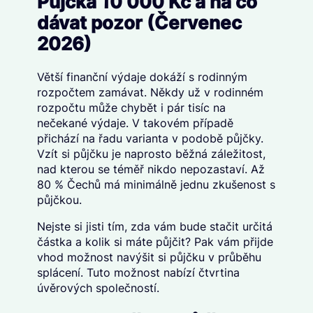
Půjčka 10 000 Kč a na co
dávat pozor (Červenec
2026)
Větší finanční výdaje dokáží s rodinným
rozpočtem zamávat. Někdy už v rodinném
rozpočtu může chybět i pár tisíc na
nečekané výdaje. V takovém případě
přichází na řadu varianta v podobě půjčky.
Vzít si půjčku je naprosto běžná záležitost,
nad kterou se téměř nikdo nepozastaví. Až
80 % Čechů má minimálně jednu zkušenost s
půjčkou.
Nejste si jisti tím, zda vám bude stačit určitá
částka a kolik si máte půjčit? Pak vám přijde
vhod možnost navýšit si půjčku v průběhu
splácení. Tuto možnost nabízí čtvrtina
úvěrových společností.