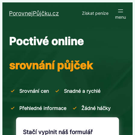
Přeskočit
na
PorovnejPůjčku.cz
Získat peníze
obsah
Poctivé online
srovnání půjček
Srovnání cen
Snadné a rychlé
Přehledné informace
Žádné háčky
Stačí vyplnit náš formulář