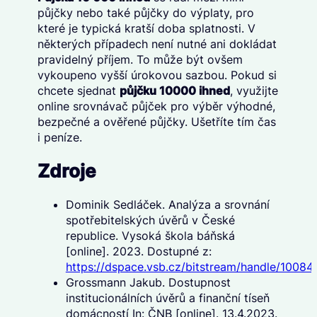
půjčky nebo také půjčky do výplaty, pro
které je typická kratší doba splatnosti. V
některých případech není nutné ani dokládat
pravidelný příjem. To může být ovšem
vykoupeno vyšší úrokovou sazbou. Pokud si
chcete sjednat
půjčku 10000 ihned
, využijte
online srovnávač půjček pro výběr výhodné,
bezpečné a ověřené půjčky. Ušetříte tím čas
i peníze.
Zdroje
Dominik Sedláček. Analýza a srovnání
spotřebitelských úvěrů v České
republice. Vysoká škola báňská
[online]. 2023. Dostupné z:
https://dspace.vsb.cz/bitstream/handle/10
Grossmann Jakub. Dostupnost
institucionálních úvěrů a finanční tíseň
domácností In: ČNB [online]. 13.4.2023.