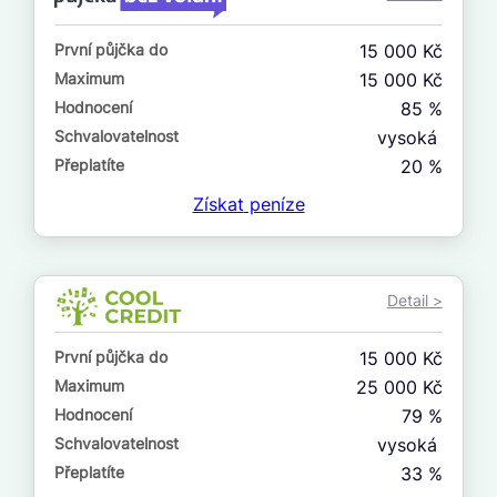
ne
První půjčka do
15 000 Kč
V exekuci
Maximum
15 000 Kč
ano
Hodnocení
85 %
ne
Schvalovatelnost
vysoká
Přeplatíte
20 %
Po insolvenci
Získat
peníze
ano
ne
Detail >
V hotovosti
ano
První půjčka do
15 000 Kč
ne
Maximum
25 000 Kč
Hodnocení
79 %
Schvalovatelnost
vysoká
Přeplatíte
33 %