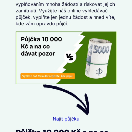
vyplňováním mnoha žádostí a riskovat jejich
zamítnutí. Využijte náš
online vyhledávač
půjček
, vyplňte
jen jednu žádost
a hned víte,
kde vám opravdu půjčí.
Najít půjčku