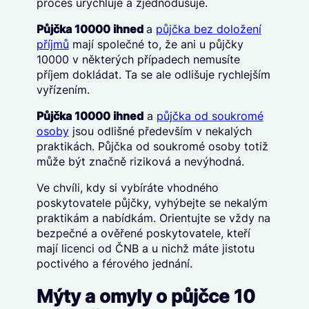
proces urychluje a zjednodušuje.
Půjčka 10000 ihned
a
půjčka bez doložení
příjmů
mají společné to, že ani u půjčky
10000 v některých případech nemusíte
příjem dokládat. Ta se ale odlišuje rychlejším
vyřízením.
Půjčka 10000 ihned
a
půjčka od soukromé
osoby
jsou odlišné především v nekalých
praktikách. Půjčka od soukromé osoby totiž
může být značně riziková a nevýhodná.
Ve chvíli, kdy si vybíráte vhodného
poskytovatele půjčky, vyhýbejte se nekalým
praktikám a nabídkám. Orientujte se vždy na
bezpečné a ověřené poskytovatele, kteří
mají licenci od ČNB a u nichž máte jistotu
poctivého a férového jednání.
Mýty a omyly o půjčce 10