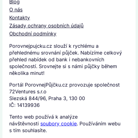
Blog
O nás
Kontakty
Zásady ochrany osobních údajů
Obchodní podmínky
Porovnejpujcku.cz slouží k rychlému a
přehlednému srovnání půjček. Nabízíme celkový
přehled nabídek od bank i nebankovních
společností. Srovnejte si s námi půjčky během
několika minut!
Portál PorovnejPůjčku.cz provozuje společnost
72Ventures s.r.o
Slezská 844/96, Praha 3, 130 00
IČ: 14139936
Tento web používá k analýze
návštěvnosti
soubory cookie
. Používáním webu
s tím souhlasíte.