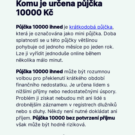
Komu je určena půjčka
10000 Kč
Půjčka 10000 ihned
je
krátkodobá půjčka
,
která je označována jako mini půjčka. Doba
splatnosti se u této půjčky většinou
pohybuje od jednoho měsíce po jeden rok.
Lze ji vyřídit jednoduše online během
několika málo minut.
Půjčka 10000 ihned
může být rozumnou
volbou pro překlenutí krátkého období
finančního nedostatku. Je určena lidem s
nižšími příjmy nebo nedostatečnými úspory.
Problém ji získat nebudou mít ani lidé s
drobnějším záznamem v registrech dlužníků
nebo s dluhy. Někdy není nutné dokládat ani
příjem.
Půjčka 10000 bez potvrzení příjmu
však může být hodně riziková.