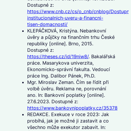
Dostupné z:
https://www.cnb.cz/cs/o_cnb/cnblog/Dostupno
institucionalnich-uveru-a-financni-
tisen-domacnosti/
KLEPÁČKOVÁ, Kristýna. Nebankovní
úvěry a půjčky na finančním trhu České
republiky [online]. Brno, 2015.
Dostupné z:
https://theses.cz/id/19niw8/
. Bakalářská
práce. Masarykova univerzita,
Ekonomicko-správní fakulta. Vedoucí
práce Ing. Dalibor Pánek, Ph.D.
Mgr. Miroslav Zeman. Čím se řídit při
volbě úvěru. Reklama ne, porovnání
ano. In: Bankovní poplatky [online].
27.6.2023. Dostupné z:
https://www.bankovnipoplatky.cz/35378
REDAKCE. Exekuce v roce 2023: Jak
probíhá, jak je možné ji zastavit a co
všechno může exekutor zabavit. In: