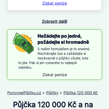
Získat
peníze
Zobrazit další
Nežádejte po jedné,
požádejte si hromadně
S našim formulářem je to snadné.
Neztrácejte čas a zažádejte si
nezávazně o půjčku všude, kde
to jde. Pak si jen vyberete tu nejlepší
nabídku.
Získat peníze
PorovnejPůjčku.cz
>
Půjčky
>
Půjčka 120 000 Kč
Půjčka 120 000 Kč a na