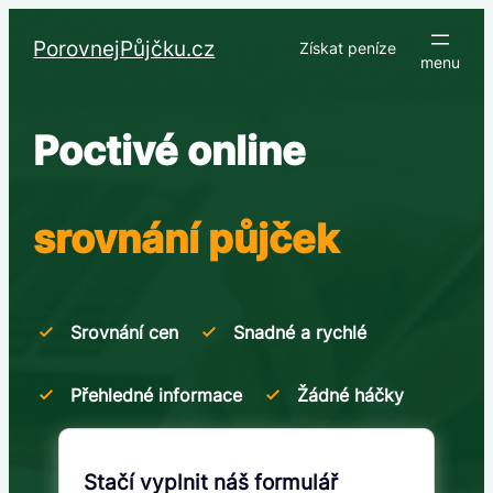
Přeskočit
na
PorovnejPůjčku.cz
Získat peníze
obsah
Poctivé online
srovnání půjček
Srovnání cen
Snadné a rychlé
Přehledné informace
Žádné háčky
Stačí vyplnit náš formulář