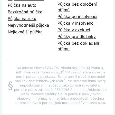
Půjčka bez doložení
Půjčka na auto
příjmů
Bezúročná půjčka
Půjčka po insolvenci
Půjčka na ruku
Půjčka v insolvenci
Nejvýhodnější půjčka
Půjčka v exekuci
Nejlevnější půjčka
Půjčky pro dlužníky
Půjčka bez dokládání
příjmu
Na adrese Slezská 844/96, Vinohrady, 130 00 Praha 3,
sídlí firma 72Ventures s.r.o., IČ 14139936, která spravuje
portál porovnejpujcku.cz. Tento portál slouží k srovnání
nabídek spotřebitelských úvěrů, ale samotná firma úvěry
§
neposkytuje ani nepůsobí jako zprostředkovatel či
poradce podle zákona č. 257/2016 Sb., o spotřebitelském
úvěru. Webové stránky slouží pouze k poskytování
obecných informací o finančních produktech. Všechna
autorská práva k portálu jsou majetkem 72Ventures s.r.o.