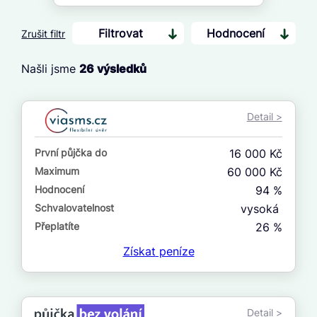
Filtrovat
Hodnocení
Zrušit filtr
Našli jsme
26
výsledků
Cena
Od
Detail >
Do
První půjčka do
16 000 Kč
První půjčka zdarma
Maximum
60 000 Kč
Hodnocení
94 %
–
Schvalovatelnost
vysoká
ano
Přeplatíte
26 %
ne
Získat
peníze
Ve zkušebce
ano
Detail >