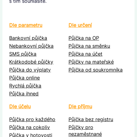
s tím souhlasíte.
Dle parametru
Dle určení
Bankovní půjčka
Půjčka na OP
Nebankovní půjčka
Půjčka na směnku
SMS půjčka
Půjčka na účet
Krátkodobé půjčky
Půjčky na mateřské
Půjčka do výplaty
Půjčka od soukromníka
Půjčka online
Rychlá půjčka
Půjčka ihned
Dle účelu
Dle příjmu
Půjčka pro každého
Půjčka bez registru
Půjčka na cokoliv
Půjčky pro
nezaměstnané
Půjčka v hotovosti