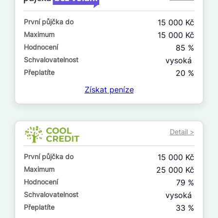
ne
První půjčka do
15 000 Kč
V exekuci
Maximum
15 000 Kč
ano
Hodnocení
85 %
ne
Schvalovatelnost
vysoká
Přeplatíte
20 %
Po insolvenci
Získat
peníze
ano
ne
Detail >
V hotovosti
ano
První půjčka do
15 000 Kč
ne
Maximum
25 000 Kč
Hodnocení
79 %
Schvalovatelnost
vysoká
Přeplatíte
33 %