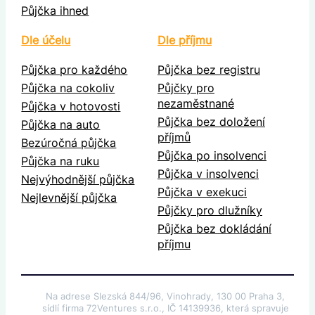
Půjčka ihned
Dle účelu
Dle příjmu
Půjčka pro každého
Půjčka bez registru
Půjčka na cokoliv
Půjčky pro
nezaměstnané
Půjčka v hotovosti
Půjčka bez doložení
Půjčka na auto
příjmů
Bezúročná půjčka
Půjčka po insolvenci
Půjčka na ruku
Půjčka v insolvenci
Nejvýhodnější půjčka
Půjčka v exekuci
Nejlevnější půjčka
Půjčky pro dlužníky
Půjčka bez dokládání
příjmu
Na adrese Slezská 844/96, Vinohrady, 130 00 Praha 3,
sídlí firma 72Ventures s.r.o., IČ 14139936, která spravuje