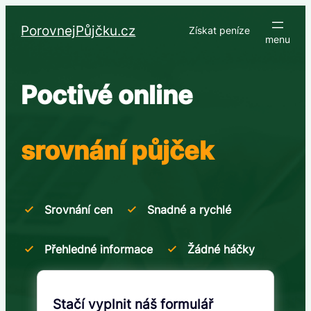
Přeskočit
na
PorovnejPůjčku.cz
Získat peníze
obsah
Poctivé online
srovnání půjček
Srovnání cen
Snadné a rychlé
Přehledné informace
Žádné háčky
Stačí vyplnit náš formulář