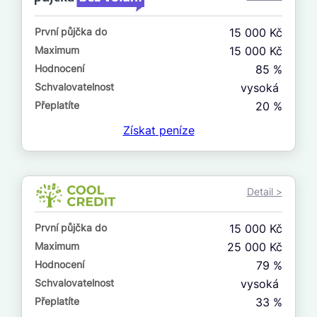
ne
První půjčka do
15 000 Kč
V exekuci
Maximum
15 000 Kč
ano
Hodnocení
85 %
ne
Schvalovatelnost
vysoká
Přeplatíte
20 %
Po insolvenci
Získat
peníze
ano
ne
Detail >
V hotovosti
ano
První půjčka do
15 000 Kč
ne
Maximum
25 000 Kč
Hodnocení
79 %
Schvalovatelnost
vysoká
Přeplatíte
33 %