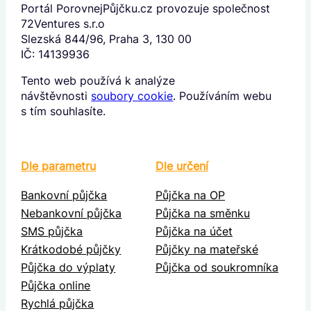
Portál PorovnejPůjčku.cz provozuje společnost
72Ventures s.r.o
Slezská 844/96, Praha 3, 130 00
IČ: 14139936
Tento web používá k analýze
návštěvnosti
soubory cookie
. Používáním webu
s tím souhlasíte.
Dle parametru
Dle určení
Bankovní půjčka
Půjčka na OP
Nebankovní půjčka
Půjčka na směnku
SMS půjčka
Půjčka na účet
Krátkodobé půjčky
Půjčky na mateřské
Půjčka do výplaty
Půjčka od soukromníka
Půjčka online
Rychlá půjčka