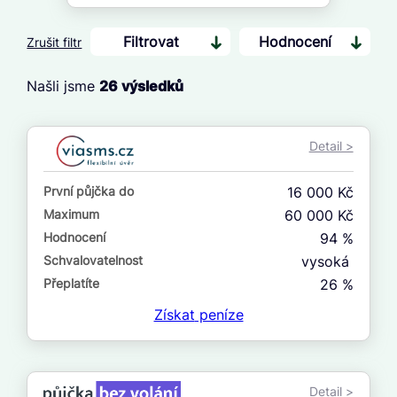
Filtrovat
Hodnocení
Zrušit filtr
Našli jsme
26
výsledků
Cena
Od
Detail >
Do
První půjčka do
16 000 Kč
První půjčka zdarma
Maximum
60 000 Kč
Hodnocení
94 %
–
Schvalovatelnost
vysoká
ano
Přeplatíte
26 %
ne
Získat
peníze
Ve zkušebce
ano
Detail >