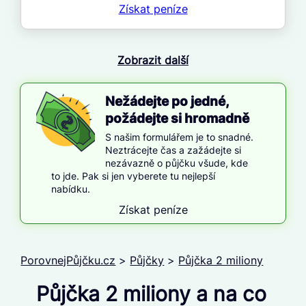
Získat
peníze
Zobrazit další
Nežádejte po jedné,
požádejte si hromadně
S našim formulářem je to snadné.
Neztrácejte čas a zažádejte si
nezávazně o půjčku všude, kde
to jde. Pak si jen vyberete tu nejlepší
nabídku.
Získat peníze
PorovnejPůjčku.cz
>
Půjčky
>
Půjčka 2 miliony
Půjčka 2 miliony a na co