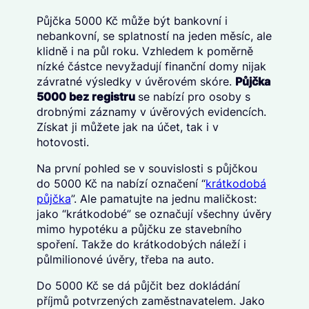
Půjčka 5000 Kč může být bankovní i
nebankovní, se splatností na jeden měsíc, ale
klidně i na půl roku. Vzhledem k poměrně
nízké částce nevyžadují finanční domy nijak
závratné výsledky v úvěrovém skóre.
Půjčka
5000 bez registru
se nabízí pro osoby s
drobnými záznamy v úvěrových evidencích.
Získat ji můžete jak na účet, tak i v
hotovosti.
Na první pohled se v souvislosti s půjčkou
do 5000 Kč na nabízí označení “
krátkodobá
půjčka
”. Ale pamatujte na jednu maličkost:
jako “krátkodobé” se označují všechny úvěry
mimo hypotéku a půjčku ze stavebního
spoření. Takže do krátkodobých náleží i
půlmilionové úvěry, třeba na auto.
Do 5000 Kč se dá půjčit bez dokládání
příjmů potvrzených zaměstnavatelem. Jako