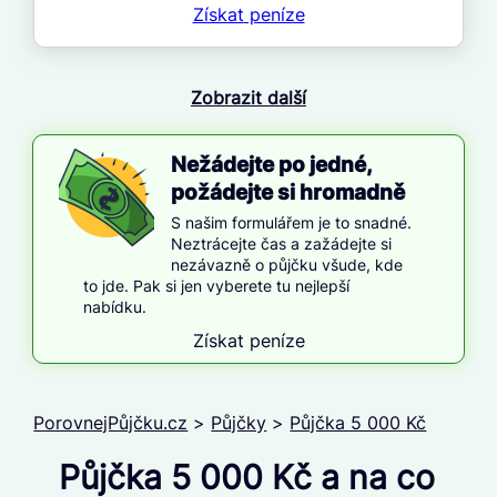
Získat
peníze
Zobrazit další
Nežádejte po jedné,
požádejte si hromadně
S našim formulářem je to snadné.
Neztrácejte čas a zažádejte si
nezávazně o půjčku všude, kde
to jde. Pak si jen vyberete tu nejlepší
nabídku.
Získat peníze
PorovnejPůjčku.cz
>
Půjčky
>
Půjčka 5 000 Kč
Půjčka 5 000 Kč a na co