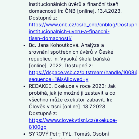
institucionálních úvěrů a finanční tíseň
domácností In: ČNB [online]. 13.4.2023.
Dostupné z:
https://www.cnb.cz/cs/o_cnb/cnblog/Dostupno
institucionalnich-uveru-a-financni-
tisen-domacnosti/
Bc. Jana Kohoutková. Analýza a
srovnání spotřebních úvěrů v České
republice. In: Vysoká škola báňská
[online]. 2022. Dostupné z:
https://dspace.vsb.cz/bitstream/handle/10
sequence=1&isAllowed=y
REDAKCE. Exekuce v roce 2023: Jak
probíhá, jak je možné ji zastavit a co
všechno může exekutor zabavit. In:
Člověk v tísni [online]. 13.7.2023.
Dostupné z:
https://www.clovekvtisni.cz/exekuce-
8100gp
SYROVÝ,Petr; TYL, Tomáš. Osobní