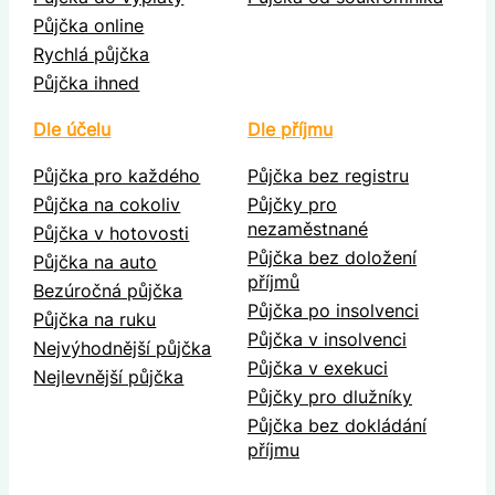
Půjčka online
Rychlá půjčka
Půjčka ihned
Dle účelu
Dle příjmu
Půjčka pro každého
Půjčka bez registru
Půjčka na cokoliv
Půjčky pro
nezaměstnané
Půjčka v hotovosti
Půjčka bez doložení
Půjčka na auto
příjmů
Bezúročná půjčka
Půjčka po insolvenci
Půjčka na ruku
Půjčka v insolvenci
Nejvýhodnější půjčka
Půjčka v exekuci
Nejlevnější půjčka
Půjčky pro dlužníky
Půjčka bez dokládání
příjmu