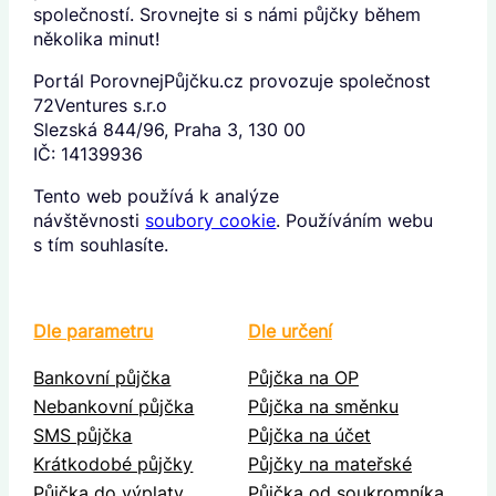
společností. Srovnejte si s námi půjčky během
několika minut!
Portál PorovnejPůjčku.cz provozuje společnost
72Ventures s.r.o
Slezská 844/96, Praha 3, 130 00
IČ: 14139936
Tento web používá k analýze
návštěvnosti
soubory cookie
. Používáním webu
s tím souhlasíte.
Dle parametru
Dle určení
Bankovní půjčka
Půjčka na OP
Nebankovní půjčka
Půjčka na směnku
SMS půjčka
Půjčka na účet
Krátkodobé půjčky
Půjčky na mateřské
Půjčka do výplaty
Půjčka od soukromníka