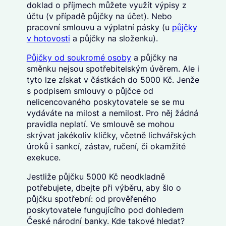
doklad o příjmech můžete využít výpisy z
účtu (v případě půjčky na účet). Nebo
pracovní smlouvu a výplatní pásky (u
půjčky
v hotovosti
a půjčky na složenku).
Půjčky od soukromé osoby
a půjčky na
směnku nejsou spotřebitelským úvěrem. Ale i
tyto lze získat v částkách do 5000 Kč. Jenže
s podpisem smlouvy o půjčce od
nelicencovaného poskytovatele se se mu
vydáváte na milost a nemilost. Pro něj žádná
pravidla neplatí. Ve smlouvě se mohou
skrývat jakékoliv kličky, včetně lichvářských
úroků i sankcí, zástav, ručení, či okamžité
exekuce.
Jestliže půjčku 5000 Kč neodkladně
potřebujete, dbejte při výběru, aby šlo o
půjčku spotřební: od prověřeného
poskytovatele fungujícího pod dohledem
České národní banky. Kde takové hledat?