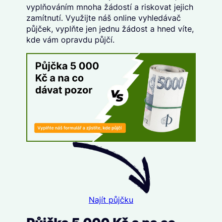
vyplňováním mnoha žádostí a riskovat jejich
zamítnutí. Využijte náš
online vyhledávač
půjček
, vyplňte
jen jednu žádost
a hned víte,
kde vám opravdu půjčí.
Najít půjčku