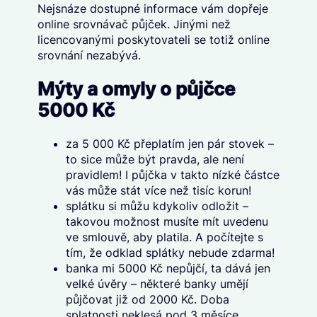
Nejsnáze dostupné informace vám dopřeje
online srovnávač půjček. Jinými než
licencovanými poskytovateli se totiž online
srovnání nezabývá.
Mýty a omyly o půjčce
5000 Kč
za 5 000 Kč přeplatím jen pár stovek –
to sice může být pravda, ale není
pravidlem! I půjčka v takto nízké částce
vás může stát více než tisíc korun!
splátku si můžu kdykoliv odložit –
takovou možnost musíte mít uvedenu
ve smlouvě, aby platila. A počítejte s
tím, že odklad splátky nebude zdarma!
banka mi 5000 Kč nepůjčí, ta dává jen
velké úvěry – některé banky umějí
půjčovat již od 2000 Kč. Doba
splatnosti neklesá pod 3 měsíce