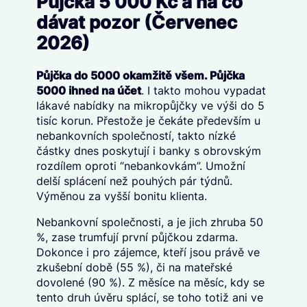
Půjčka 5 000 Kč a na co
dávat pozor (Červenec
2026)
Půjčka do 5000 okamžitě všem. Půjčka
5000 ihned na účet
. I takto mohou vypadat
lákavé nabídky na mikropůjčky ve výši do 5
tisíc korun. Přestože je čekáte především u
nebankovních společností, takto nízké
částky dnes poskytují i banky s obrovským
rozdílem oproti “nebankovkám”. Umožní
delší splácení než pouhých pár týdnů.
Výměnou za vyšší bonitu klienta.
Nebankovní společnosti, a je jich zhruba 50
%, zase trumfují první půjčkou zdarma.
Dokonce i pro zájemce, kteří jsou právě ve
zkušební době (55 %), či na mateřské
dovolené (90 %). Z měsíce na měsíc, kdy se
tento druh úvěru splácí, se toho totiž ani ve