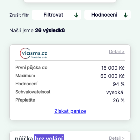
Filtrovat
Hodnocení
Zrušit filtr
Našli jsme
26
výsledků
Cena
Od
Detail >
Do
První půjčka do
16 000 Kč
První půjčka zdarma
Maximum
60 000 Kč
Hodnocení
94 %
–
Schvalovatelnost
vysoká
ano
Přeplatíte
26 %
ne
Získat
peníze
Ve zkušebce
ano
Detail >