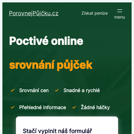
Přeskočit
na
PorovnejPůjčku.cz
Získat peníze
obsah
Poctivé online
srovnání půjček
Srovnání cen
Snadné a rychlé
Přehledné informace
Žádné háčky
Stačí vyplnit náš formulář