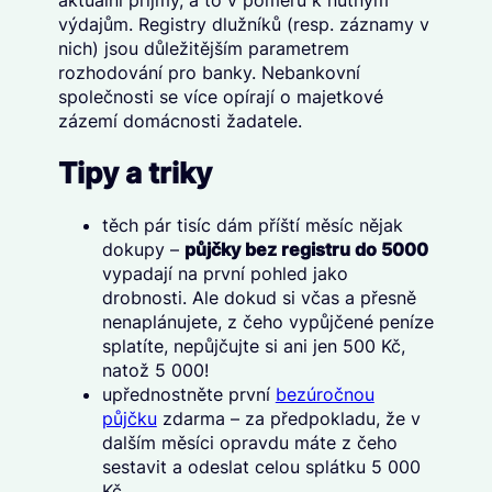
aktuální příjmy, a to v poměru k nutným
výdajům. Registry dlužníků (resp. záznamy v
nich) jsou důležitějším parametrem
rozhodování pro banky. Nebankovní
společnosti se více opírají o majetkové
zázemí domácnosti žadatele.
Tipy a triky
těch pár tisíc dám příští měsíc nějak
dokupy –
půjčky bez registru do 5000
vypadají na první pohled jako
drobnosti. Ale dokud si včas a přesně
nenaplánujete, z čeho vypůjčené peníze
splatíte, nepůjčujte si ani jen 500 Kč,
natož 5 000!
upřednostněte první
bezúročnou
půjčku
zdarma – za předpokladu, že v
dalším měsíci opravdu máte z čeho
sestavit a odeslat celou splátku 5 000
Kč