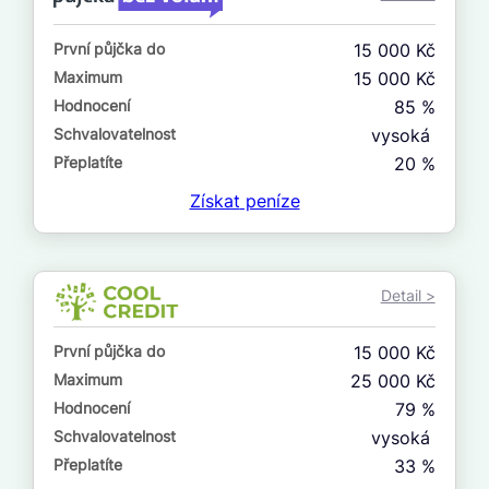
ne
První půjčka do
15 000 Kč
V exekuci
Maximum
15 000 Kč
ano
Hodnocení
85 %
ne
Schvalovatelnost
vysoká
Přeplatíte
20 %
Po insolvenci
Získat
peníze
ano
ne
Detail >
V hotovosti
ano
První půjčka do
15 000 Kč
ne
Maximum
25 000 Kč
Hodnocení
79 %
Schvalovatelnost
vysoká
Přeplatíte
33 %