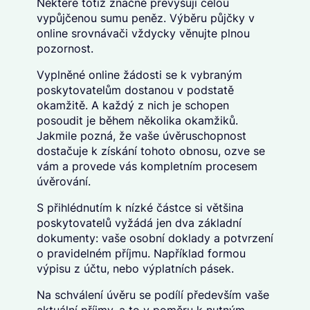
Některé totiž značně převyšují celou
vypůjčenou sumu peněz. Výběru půjčky v
online srovnávači vždycky věnujte plnou
pozornost.
Vyplněné online žádosti se k vybraným
poskytovatelům dostanou v podstatě
okamžitě. A každý z nich je schopen
posoudit je během několika okamžiků.
Jakmile pozná, že vaše úvěruschopnost
dostačuje k získání tohoto obnosu, ozve se
vám a provede vás kompletním procesem
úvěrování.
S přihlédnutím k nízké částce si většina
poskytovatelů vyžádá jen dva základní
dokumenty: vaše osobní doklady a potvrzení
o pravidelném příjmu. Například formou
výpisu z účtu, nebo výplatních pásek.
Na schválení úvěru se podílí především vaše