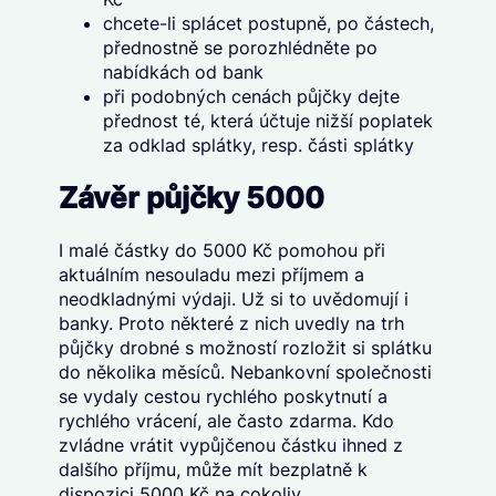
chcete-li splácet postupně, po částech,
přednostně se porozhlédněte po
nabídkách od bank
při podobných cenách půjčky dejte
přednost té, která účtuje nižší poplatek
za odklad splátky, resp. části splátky
Závěr půjčky 5000
I malé částky do 5000 Kč pomohou při
aktuálním nesouladu mezi příjmem a
neodkladnými výdaji. Už si to uvědomují i
banky. Proto některé z nich uvedly na trh
půjčky drobné s možností rozložit si splátku
do několika měsíců. Nebankovní společnosti
se vydaly cestou rychlého poskytnutí a
rychlého vrácení, ale často zdarma. Kdo
zvládne vrátit vypůjčenou částku ihned z
dalšího příjmu, může mít bezplatně k
dispozici 5000 Kč na cokoliv.