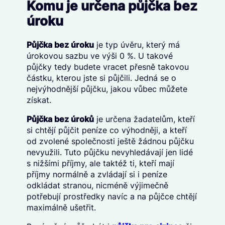
Komu je určena půjčka bez
úroku
Půjčka bez úroku
je typ úvěru, který má
úrokovou sazbu ve výši 0 %. U takové
půjčky tedy budete vracet přesně takovou
částku, kterou jste si půjčili. Jedná se o
nejvýhodnější půjčku, jakou vůbec můžete
získat.
Půjčka bez úroků
je určena žadatelům, kteří
si chtějí půjčit peníze co výhodněji, a kteří
od zvolené společnosti ještě žádnou půjčku
nevyužili. Tuto půjčku nevyhledávají jen lidé
s nižšími příjmy, ale taktéž ti, kteří mají
příjmy normálně a zvládají si i peníze
odkládat stranou, nicméně výjimečně
potřebují prostředky navíc a na půjčce chtějí
maximálně ušetřit.