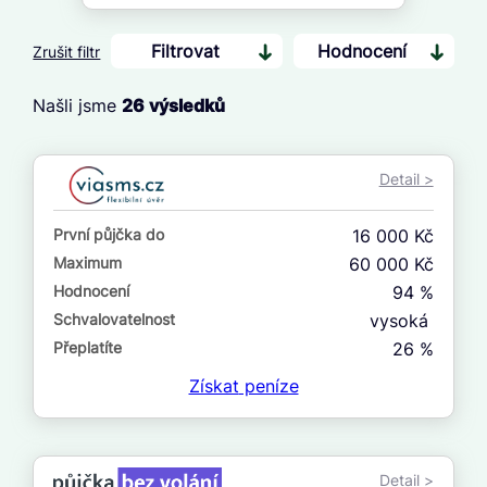
Filtrovat
Hodnocení
Zrušit filtr
Našli jsme
26
výsledků
Cena
Od
Detail >
Do
První půjčka do
16 000 Kč
První půjčka zdarma
Maximum
60 000 Kč
Hodnocení
94 %
–
Schvalovatelnost
vysoká
ano
Přeplatíte
26 %
ne
Získat
peníze
Ve zkušebce
ano
Detail >