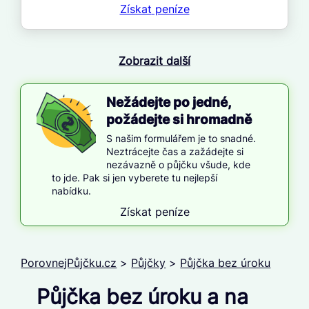
Získat
peníze
Zobrazit další
Nežádejte po jedné,
požádejte si hromadně
S našim formulářem je to snadné.
Neztrácejte čas a zažádejte si
nezávazně o půjčku všude, kde
to jde. Pak si jen vyberete tu nejlepší
nabídku.
Získat peníze
PorovnejPůjčku.cz
>
Půjčky
>
Půjčka bez úroku
Půjčka bez úroku a na