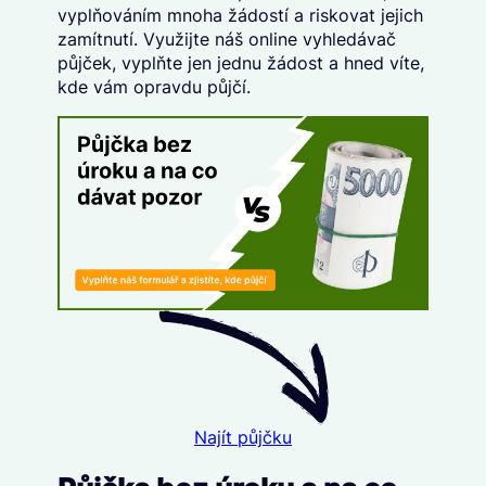
vyplňováním mnoha žádostí a riskovat jejich
zamítnutí. Využijte náš
online vyhledávač
půjček
, vyplňte
jen jednu žádost
a hned víte,
kde vám opravdu půjčí.
Najít půjčku