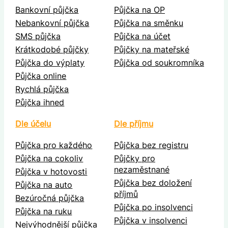
Bankovní půjčka
Půjčka na OP
Nebankovní půjčka
Půjčka na směnku
SMS půjčka
Půjčka na účet
Krátkodobé půjčky
Půjčky na mateřské
Půjčka do výplaty
Půjčka od soukromníka
Půjčka online
Rychlá půjčka
Půjčka ihned
Dle účelu
Dle příjmu
Půjčka pro každého
Půjčka bez registru
Půjčka na cokoliv
Půjčky pro
nezaměstnané
Půjčka v hotovosti
Půjčka bez doložení
Půjčka na auto
příjmů
Bezúročná půjčka
Půjčka po insolvenci
Půjčka na ruku
Půjčka v insolvenci
Nejvýhodnější půjčka