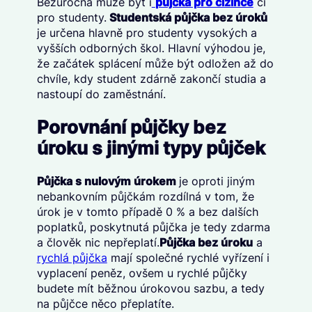
Bezúročná může být i
půjčka pro cizince
či
pro studenty.
Studentská půjčka bez úroků
je určena hlavně pro studenty vysokých a
vyšších odborných škol. Hlavní výhodou je,
že začátek splácení může být odložen až do
chvíle, kdy student zdárně zakončí studia a
nastoupí do zaměstnání.
Porovnání půjčky bez
úroku s jinými typy půjček
Půjčka s nulovým úrokem
je oproti jiným
nebankovním půjčkám rozdílná v tom, že
úrok je v tomto případě 0 % a bez dalších
poplatků, poskytnutá půjčka je tedy zdarma
a člověk nic nepřeplatí.
Půjčka bez úroku
a
rychlá půjčka
mají společné rychlé vyřízení i
vyplacení peněz, ovšem u rychlé půjčky
budete mít běžnou úrokovou sazbu, a tedy
na půjčce něco přeplatíte.