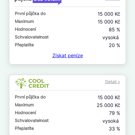
ne
První půjčka do
15 000 Kč
V exekuci
Maximum
15 000 Kč
ano
Hodnocení
85 %
ne
Schvalovatelnost
vysoká
Přeplatíte
20 %
Po insolvenci
Získat
peníze
ano
ne
Detail >
V hotovosti
ano
První půjčka do
15 000 Kč
ne
Maximum
25 000 Kč
Hodnocení
79 %
Schvalovatelnost
vysoká
Přeplatíte
33 %