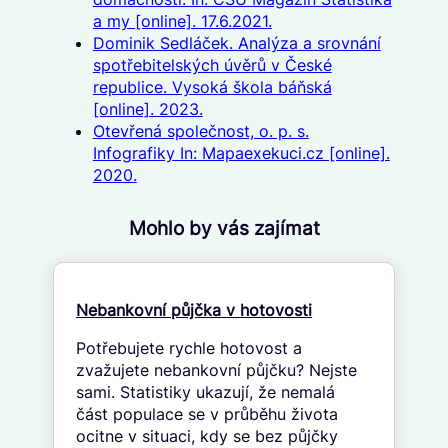
a my [online]. 17.6.2021.
Dominik Sedláček. Analýza a srovnání
spotřebitelských úvěrů v České
republice. Vysoká škola báňská
[online]. 2023.
Otevřená společnost, o. p. s.
Infografiky In: Mapaexekuci.cz [online].
2020.
Mohlo by vás zajímat
Nebankovní půjčka v hotovosti
Potřebujete rychle hotovost a
zvažujete nebankovní půjčku? Nejste
sami. Statistiky ukazují, že nemalá
část populace se v průběhu života
ocitne v situaci, kdy se bez půjčky