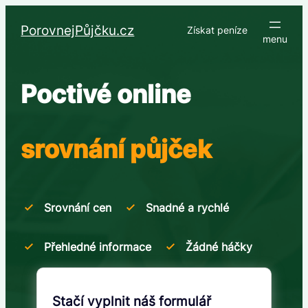
Přeskočit
na
PorovnejPůjčku.cz
Získat peníze
obsah
Poctivé online
srovnání půjček
Srovnání cen
Snadné a rychlé
Přehledné informace
Žádné háčky
Stačí vyplnit náš formulář