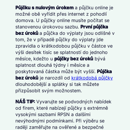
Půjčku s nulovým úrokem
a půjčku online je
možné obě vyřídit přes internet z pohodlí
domova. U půjčky online musíte počítat se
stanovenou úrokovou sazbu.
První půjčka
bez úroků
a půjčka do výplaty jsou odlišné v
tom, že v případě půjčky do výplaty jde
zpravidla o krátkodobou půjčku v částce ve
výši desítek tisíc se splatností do jednoho
měsíce, kdežto u
půjčky bez úroků
bývá
splatnost dlouhá týdny i měsíce a
poskytovaná částka může být vyšší.
Půjčka
bez úroků
je narozdíl od
krátkodobá půjčky
dlouhodobější a splátky si tak můžete
přizpůsobit svým možnostem.
NÁŠ TIP:
Vyvarujte se podvodných nabídek
od firem, které nabízejí půjčky s extrémně
vysokými sazbami RPSN a dalšími
nevýhodnými podmínkami. Při výběru se
raději zaměřujte na ověřené a bezpečné