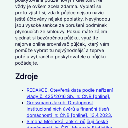
poskytována pouze novým klientům. Ne
vždy je ovšem zcela zdarma. Vyplatí se
proto zjistit si, zda k půjčce nejsou navíc
ještě účtovány nějaké poplatky. Nevýhodou
jsou vysoké sankce za porušení podmínek
plynoucích ze smlouvy. Pokud máte zájem
sjednat si bezúročnou půjčku, využijte
nejprve online srovnávač půjček, který vám
pomůže vybrat tu nejvýhodnější a teprve
poté u vybraného poskytovatele o půjčku
požádejte.
Zdroje
REDAKCE. Otevřená data podle nařízení
vlády č. 425/2016 Sb. In: ČNB [online].
Grossmann Jakub. Dostupnost
institucionálních úvěrů a finanční tíseň
domácností In: ČNB [online]. 13.4.2023.
Simona Měřínská. Jak si půjčují české
domácnosti. In: ČSÚ Magazín Statistika