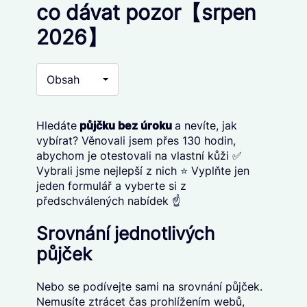
co dávat pozor【srpen
2026】
Obsah
Hledáte
p
ůjčku bez úroku
a nevíte, jak
vybírat? Věnovali jsem přes 130 hodin,
abychom je otestovali na vlastní kůži ✅
Vybrali jsme nejlepší z nich ⭐ Vyplňte jen
jeden formulář a vyberte si z
předschválených nabídek ☝️
Srovnání jednotlivých
půjček
Nebo se podívejte sami na srovnání půjček.
Nemusíte ztrácet čas prohlížením webů,