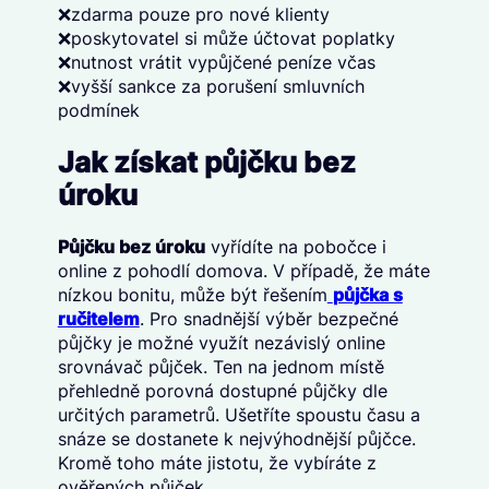
❌zdarma pouze pro nové klienty
❌poskytovatel si může účtovat poplatky
❌nutnost vrátit vypůjčené peníze včas
❌vyšší sankce za porušení smluvních
podmínek
Jak získat půjčku bez
úroku
Půjčku bez úroku
vyřídíte na pobočce i
online z pohodlí domova. V případě, že máte
nízkou bonitu, může být řešením
půjčka s
ručitelem
. Pro snadnější výběr bezpečné
půjčky je možné využít nezávislý online
srovnávač půjček. Ten na jednom místě
přehledně porovná dostupné půjčky dle
určitých parametrů. Ušetříte spoustu času a
snáze se dostanete k nejvýhodnější půjčce.
Kromě toho máte jistotu, že vybíráte z
ověřených půjček.