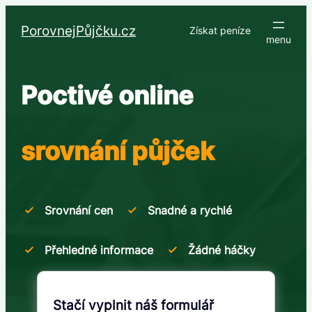
Přeskočit
na
PorovnejPůjčku.cz
Získat peníze
obsah
Poctivé online
srovnání půjček
Srovnání cen
Snadné a rychlé
Přehledné informace
Žádné háčky
Stačí vyplnit náš formulář