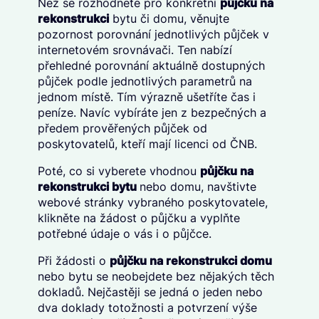
Než se rozhodnete pro konkrétní
půjčku na
rekonstrukci
bytu či domu, věnujte
pozornost porovnání jednotlivých půjček v
internetovém srovnávači. Ten nabízí
přehledné porovnání aktuálně dostupných
půjček podle jednotlivých parametrů na
jednom místě. Tím výrazně ušetříte čas i
peníze. Navíc vybíráte jen z bezpečných a
předem prověřených půjček od
poskytovatelů, kteří mají licenci od ČNB.
Poté, co si vyberete vhodnou
půjčku na
rekonstrukci bytu
nebo domu, navštivte
webové stránky vybraného poskytovatele,
klikněte na žádost o půjčku a vyplňte
potřebné údaje o vás i o půjčce.
Při žádosti o
půjčku na rekonstrukci domu
nebo bytu se neobejdete bez nějakých těch
dokladů. Nejčastěji se jedná o jeden nebo
dva doklady totožnosti a potvrzení výše