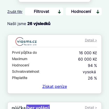
Filtrovat
Hodnocení
Zrušit filtr
Našli jsme
26
výsledků
Cena
Od
Detail >
Do
První půjčka do
16 000 Kč
První půjčka zdarma
Maximum
60 000 Kč
Hodnocení
94 %
–
Schvalovatelnost
vysoká
ano
Přeplatíte
26 %
ne
Získat
peníze
Ve zkušebce
ano
Detail >