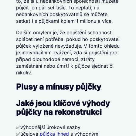
to, že si u nebankovních společností můžete
půjčit jen pár set tisíc. To neplatí, i u
nebankovních poskytovatelů se můžete
setkat i s půjčkami kolem 1 milionu a více.
Dalším omylem je, že pojištění schopnosti
splácet není potřeba, pokud ho poskytovatel
půjček vyloženě nevyžaduje. V tomto ohledu
je individuálním zvážení, zda si pojištění pro
případ dlouhodobé nemoci, ztráty
zaměstnání nebo úmrtí k půjčce sjednat či
nikoliv.
Plusy a mínusy půjčky
Jaké jsou klíčové výhody
půjčky na rekonstrukci
✅výhodnější úrokové sazby
✅účelová
půjčka ihned
s výhodnými