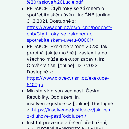
%20Kaslova%20Lucie.pdf
REDAKCE. Čtyři roky se zákonem o
spotřebitelském úvěru. In: ČNB [online].
31.3.2021. Dostupné z:
https://www.cnb.cz/cs/o_cnb/podcast-
cnb/Ctyri-roky-se-zakonem-o-
spotrebitelskem-uveru-00001/
REDAKCE. Exekuce v roce 2023: Jak
probíhá, jak je možné ji zastavit a co
všechno může exekutor zabavit. In:
Člověk v tísni [online]. 13.7.2023.
Dostupné z:
https://www.clovekvtisni.cz/exekuce-
8100gp
Ministerstvo spravedlnosti České
Republiky. Oddlužení. In.
insolvence.justice.cz [online]. Dostupné
z:
https://insolvence.justice.cz/jak-ven-
z-dluhove-pasti/oddluzeni/
Institut prevence a řešení předlužení,
z.ú.. OSOBNÍ BANKROTY In: Institut