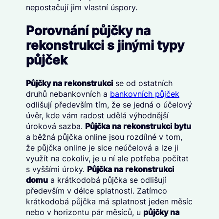
nepostačují jim vlastní úspory.
Porovnání půjčky na
rekonstrukci s jinými typy
půjček
Půjčky na rekonstrukci
se od ostatních
druhů nebankovních a
bankovních půjček
odlišují především tím, že se jedná o účelový
úvěr, kde vám radost udělá výhodnější
úroková sazba.
Půjčka na rekonstrukci bytu
a běžná půjčka online jsou rozdílné v tom,
že půjčka online je sice neúčelová a lze ji
využít na cokoliv, je u ní ale potřeba počítat
s vyššími úroky.
Půjčka na rekonstrukci
domu
a krátkodobá půjčka se odlišují
především v délce splatnosti. Zatímco
krátkodobá půjčka má splatnost jeden měsíc
nebo v horizontu pár měsíců, u
půjčky na