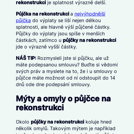
rekonstrukci
je splatnost výrazně delší.
Půjčka na rekonstrukci
a
nejvýhodnější
půjčka
do výplaty se liší nejen délkou
splatnosti, ale hlavně výší půjčené částky.
Půjčky do výplaty jsou spíše v menších
částkách, zatímco u
půjčky na rekonstrukci
jde o výrazně vyšší částky.
NÁŠ TIP:
Rozmysleli jste si půjčku, ale už
máte podepsanou smlouvu? Buďte si vědomi
svých práv a myslete na to, že i u smlouvy o
půjčce máte možnost od ní odstoupit do 14
dnů ode dne podepsání smlouvy.
Mýty a omyly o půjčce na
rekonstrukci
Okolo
půjčky na rekonstrukci
koluje hned
několik omylů. Takovým mýtem je například