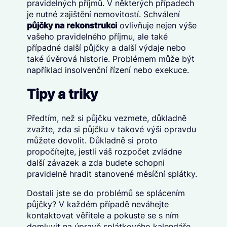
pravidelných příjmů. V některých případech
je nutné zajištění nemovitostí. Schválení
půjčky na rekonstrukci
ovlivňuje nejen výše
vašeho pravidelného příjmu, ale také
případné další půjčky a další výdaje nebo
také úvěrová historie. Problémem může být
například insolvenční řízení nebo exekuce.
Tipy a triky
Předtím, než si půjčku vezmete, důkladně
zvažte, zda si půjčku v takové výši opravdu
můžete dovolit. Důkladně si proto
propočítejte, jestli váš rozpočet zvládne
další závazek a zda budete schopni
pravidelně hradit stanovené měsíční splátky.
Dostali jste se do problémů se splácením
půjčky? V každém případě neváhejte
kontaktovat věřitele a pokuste se s ním
domluvit na úpravě splátkového kalendáře.