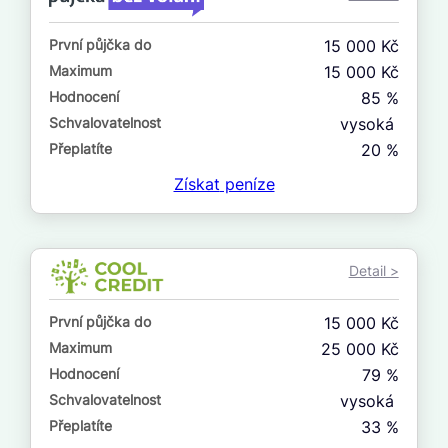
ne
První půjčka do
15 000 Kč
V exekuci
Maximum
15 000 Kč
ano
Hodnocení
85 %
ne
Schvalovatelnost
vysoká
Přeplatíte
20 %
Po insolvenci
Získat
peníze
ano
ne
Detail >
V hotovosti
ano
První půjčka do
15 000 Kč
ne
Maximum
25 000 Kč
Hodnocení
79 %
Schvalovatelnost
vysoká
Přeplatíte
33 %