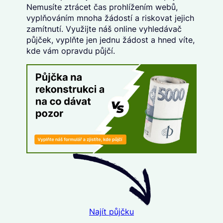
Nemusíte ztrácet čas prohlížením webů,
vyplňováním mnoha žádostí a riskovat jejich
zamítnutí. Využijte náš
online vyhledávač
půjček
, vyplňte
jen jednu žádost
a hned víte,
kde vám opravdu půjčí.
Najít půjčku