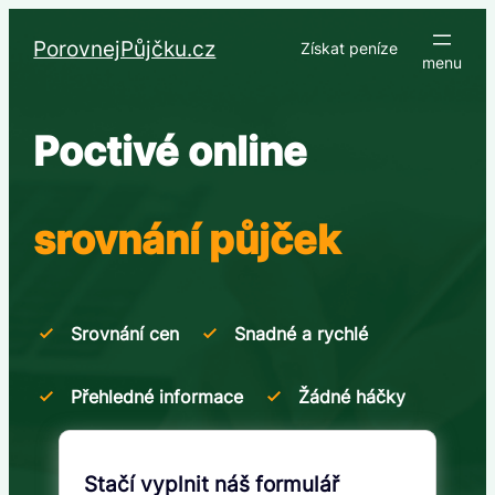
Přeskočit
na
PorovnejPůjčku.cz
Získat peníze
obsah
Poctivé online
srovnání půjček
Srovnání cen
Snadné a rychlé
Přehledné informace
Žádné háčky
Stačí vyplnit náš formulář