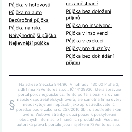
nezaměstnané
Půjčka v hotovosti
Půjčka bez doložení
Půjčka na auto
příjmů
Bezúročná půjčka
Půjčka po insolvenci
Půjčka na ruku
Půjčka v insolvenci
Nejvýhodnější půjčka
Půjčka v exekuci
Nejlevnější půjčka
Půjčky pro dlužníky
Půjčka bez dokládání
příjmu
Na adrese Slezská 844/96, Vinohrady, 130 00 Praha 3,
sídlí firma 72Ventures s.r.o., IČ 14139936, která spravuje
portál porovnejpujcku.cz. Tento portál slouží k srovnání
nabídek spotřebitelských úvěrů, ale samotná firma úvěry
§
neposkytuje ani nepůsobí jako zprostředkovatel či
poradce podle zákona č. 257/2016 Sb., o spotřebitelském
úvěru. Webové stránky slouží pouze k poskytování
obecných informací o finančních produktech. Všechna
autorská práva k portálu jsou majetkem 72Ventures s.r.o.