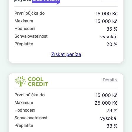
ne
První půjčka do
15 000 Kč
V exekuci
Maximum
15 000 Kč
ano
Hodnocení
85 %
ne
Schvalovatelnost
vysoká
Přeplatíte
20 %
Po insolvenci
Získat
peníze
ano
ne
Detail >
V hotovosti
ano
První půjčka do
15 000 Kč
ne
Maximum
25 000 Kč
Hodnocení
79 %
Schvalovatelnost
vysoká
Přeplatíte
33 %