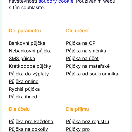
návštěvnosti
soubory cookie
. Používáním webu
s tím souhlasíte.
Dle parametru
Dle určení
Bankovní půjčka
Půjčka na OP
Nebankovní půjčka
Půjčka na směnku
SMS půjčka
Půjčka na účet
Krátkodobé půjčky
Půjčky na mateřské
Půjčka do výplaty
Půjčka od soukromníka
Půjčka online
Rychlá půjčka
Půjčka ihned
Dle účelu
Dle příjmu
Půjčka pro každého
Půjčka bez registru
Půjčka na cokoliv
Půjčky pro