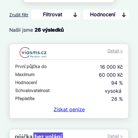
Filtrovat
Hodnocení
Zrušit filtr
Našli jsme
26
výsledků
Cena
Od
Detail >
Do
První půjčka do
16 000 Kč
První půjčka zdarma
Maximum
60 000 Kč
Hodnocení
94 %
–
Schvalovatelnost
vysoká
ano
Přeplatíte
26 %
ne
Získat
peníze
Ve zkušebce
ano
Detail >