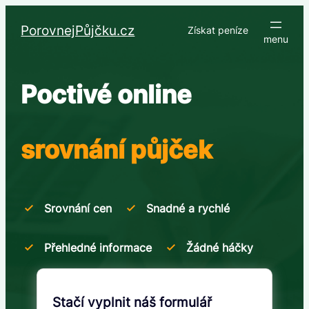
Přeskočit
na
PorovnejPůjčku.cz
Získat peníze
obsah
Poctivé online
srovnání půjček
Srovnání cen
Snadné a rychlé
Přehledné informace
Žádné háčky
Stačí vyplnit náš formulář