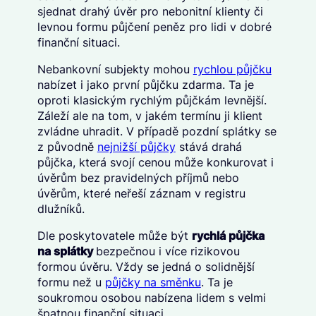
sjednat drahý úvěr pro nebonitní klienty či
levnou formu půjčení peněz pro lidi v dobré
finančn
í situaci.
Nebankovní subjekty mohou
rychlou půjčku
nabízet i jako první půjčku zdarma. Ta je
oproti klasickým rychlým půjčkám levnější.
Záleží ale na tom, v jakém termínu ji klient
zvládne uhradit. V případě pozdní splátky se
z původně
nejnižší půjčky
stává drahá
půjčka, která svojí cenou může konkurovat i
úvěrům bez pravidelných příjmů nebo
úvěrům, které neřeší záznam v registru
dlužníků.
Dle poskytovatele může být
rychlá půjčka
na splátky
bezpečnou i více rizikovou
formou úvěru. Vždy se jedná o solidnější
formu než u
půjčky na směnku
. Ta je
soukromou osobou nabízena lidem s velmi
špatnou finanční situaci.