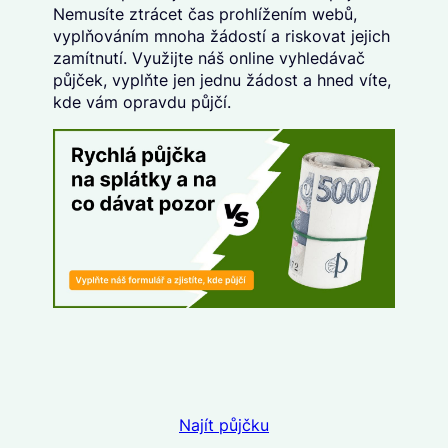
Nemusíte ztrácet čas prohlížením webů,
vyplňováním mnoha žádostí a riskovat jejich
zamítnutí. Využijte náš
online vyhledávač
půjček
, vyplňte
jen jednu žádost
a hned víte,
kde vám opravdu půjčí.
Najít půjčku