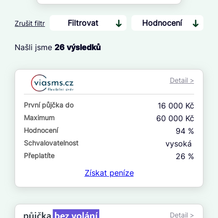
Filtrovat
Hodnocení
Zrušit filtr
Našli jsme
26
výsledků
Cena
Od
Detail >
Do
První půjčka do
16 000 Kč
První půjčka zdarma
Maximum
60 000 Kč
Hodnocení
94 %
–
Schvalovatelnost
vysoká
ano
Přeplatíte
26 %
ne
Získat
peníze
Ve zkušebce
ano
Detail >