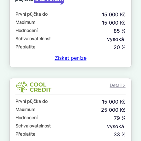
ne
První půjčka do
15 000 Kč
V exekuci
Maximum
15 000 Kč
ano
Hodnocení
85 %
ne
Schvalovatelnost
vysoká
Přeplatíte
20 %
Po insolvenci
Získat
peníze
ano
ne
Detail >
V hotovosti
ano
První půjčka do
15 000 Kč
ne
Maximum
25 000 Kč
Hodnocení
79 %
Schvalovatelnost
vysoká
Přeplatíte
33 %