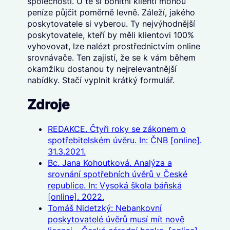
společnosti. U té si bonitní klienti mohou
peníze půjčit poměrně levně. Záleží, jakého
poskytovatele si vyberou. Ty nejvýhodnější
poskytovatele, kteří by měli klientovi 100%
vyhovovat, lze nalézt prostřednictvím online
srovnávače. Ten zajistí, že se k vám během
okamžiku dostanou ty nejrelevantnější
nabídky. Stačí vyplnit krátký formulář.
Zdroje
REDAKCE. Čtyři roky se zákonem o
spotřebitelském úvěru. In: ČNB [online].
31.3.2021.
Bc. Jana Kohoutková. Analýza a
srovnání spotřebních úvěrů v České
republice. In: Vysoká škola báňská
[online]. 2022.
Tomáš Nidetzký: Nebankovní
poskytovatelé úvěrů musí mít nově