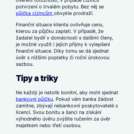
ověření totožnosti, v případě cizinců
potvrzení o trvalém pobytu. Bez něj se
půjčka cizincům
obvykle prodraží.
Finanční situace klienta ovlivňuje cenu,
kterou za půjčku zaplatí. V případě, že
žadatel bydlí v domácnosti s dalšími členy,
je možné využít i jejich příjmy k vylepšení
finanční situace. Díky tomu se dá sjednat
úvěr s nižšími poplatky či roční úrokovou
sazbou.
Tipy a triky
Ne každý je natolik bonitní, aby mohl sjednat
bankovní půjčku
. Pokud vám banka žádost
zamítne, zbývají nebankovní poskytovatelé s
licencí. Svou bonitu a šanci na získání
výhodného úvěru zvýšíte ručením za úvěr
majetkem nebo třetí osobou.