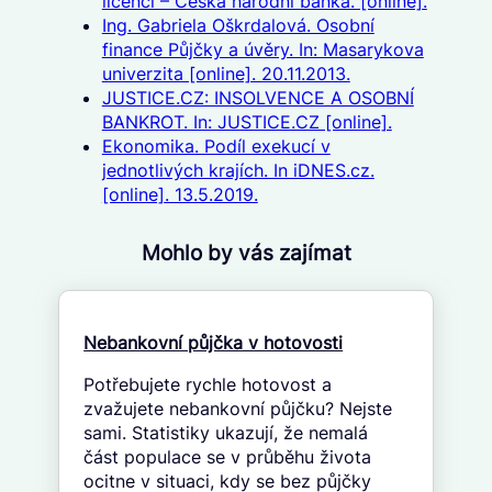
licenci – Česká národní banka. [online].
Ing. Gabriela Oškrdalová. Osobní
finance Půjčky a úvěry. In: Masarykova
univerzita [online]. 20.11.2013.
JUSTICE.CZ: INSOLVENCE A OSOBNÍ
BANKROT. In: JUSTICE.CZ [online].
Ekonomika. Podíl exekucí v
jednotlivých krajích. In iDNES.cz.
[online]. 13.5.2019.
Mohlo by vás zajímat
Nebankovní půjčka v hotovosti
Potřebujete rychle hotovost a
zvažujete nebankovní půjčku? Nejste
sami. Statistiky ukazují, že nemalá
část populace se v průběhu života
ocitne v situaci, kdy se bez půjčky