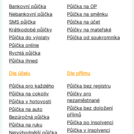
Bankovní půjčka
Půjčka na OP
Nebankovní půjčka
Půjčka na směnku
SMS půjčka
Půjčka na účet
Krátkodobé půjčky
Půjčky na mateřské
Půjčka do výplaty
Půjčka od soukromníka
Půjčka online
Rychlá půjčka
Půjčka ihned
Dle účelu
Dle příjmu
Půjčka pro každého
Půjčka bez registru
Půjčka na cokoliv
Půjčky pro
nezaměstnané
Půjčka v hotovosti
Půjčka bez doložení
Půjčka na auto
příjmů
Bezúročná půjčka
Půjčka po insolvenci
Půjčka na ruku
Půjčka v insolvenci
Nejvýhodnější půjčka