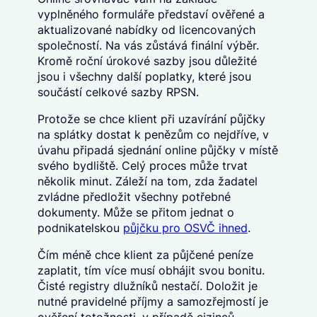
vyplněného formuláře představí ověřené a
aktualizované nabídky od licencovaných
společností. Na vás zůstává finální výběr.
Kromě roční úrokové sazby jsou důležité
jsou i všechny další poplatky, které jsou
součástí celkové sazby RPSN.
Protože se chce klient při uzavírání půjčky
na splátky dostat k penězům co nejdříve, v
úvahu připadá sjednání online půjčky v místě
svého bydliště. Celý proces může trvat
několik minut. Záleží na tom, zda žadatel
zvládne předložit všechny potřebné
dokumenty. Může se přitom jednat o
podnikatelskou
půjčku pro OSVČ ihned
.
Čím méně chce klient za půjčené peníze
zaplatit, tím více musí obhájit svou bonitu.
Čisté registry dlužníků nestačí. Doložit je
nutné pravidelné příjmy a samozřejmostí je