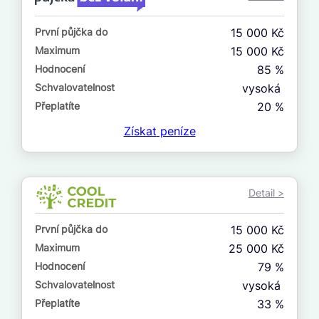
ne
První půjčka do
15 000 Kč
V exekuci
Maximum
15 000 Kč
ano
Hodnocení
85 %
ne
Schvalovatelnost
vysoká
Přeplatíte
20 %
Po insolvenci
Získat
peníze
ano
ne
Detail >
V hotovosti
ano
První půjčka do
15 000 Kč
ne
Maximum
25 000 Kč
Hodnocení
79 %
Schvalovatelnost
vysoká
Přeplatíte
33 %