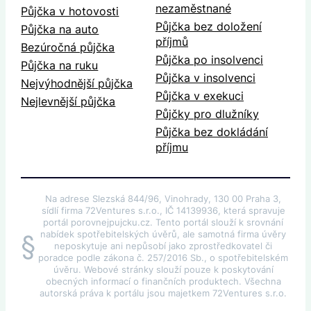
nezaměstnané
Půjčka v hotovosti
Půjčka bez doložení
Půjčka na auto
příjmů
Bezúročná půjčka
Půjčka po insolvenci
Půjčka na ruku
Půjčka v insolvenci
Nejvýhodnější půjčka
Půjčka v exekuci
Nejlevnější půjčka
Půjčky pro dlužníky
Půjčka bez dokládání
příjmu
Na adrese Slezská 844/96, Vinohrady, 130 00 Praha 3,
sídlí firma 72Ventures s.r.o., IČ 14139936, která spravuje
portál porovnejpujcku.cz. Tento portál slouží k srovnání
nabídek spotřebitelských úvěrů, ale samotná firma úvěry
§
neposkytuje ani nepůsobí jako zprostředkovatel či
poradce podle zákona č. 257/2016 Sb., o spotřebitelském
úvěru. Webové stránky slouží pouze k poskytování
obecných informací o finančních produktech. Všechna
autorská práva k portálu jsou majetkem 72Ventures s.r.o.