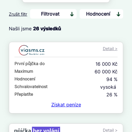
Filtrovat
Hodnocení
Zrušit filtr
Našli jsme
26
výsledků
Cena
Od
Detail >
Do
První půjčka do
16 000 Kč
První půjčka zdarma
Maximum
60 000 Kč
Hodnocení
94 %
–
Schvalovatelnost
vysoká
ano
Přeplatíte
26 %
ne
Získat
peníze
Ve zkušebce
ano
Detail >