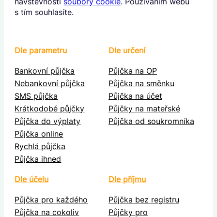
návštěvnosti
soubory cookie
. Používáním webu
s tím souhlasíte.
Dle parametru
Dle určení
Bankovní půjčka
Půjčka na OP
Nebankovní půjčka
Půjčka na směnku
SMS půjčka
Půjčka na účet
Krátkodobé půjčky
Půjčky na mateřské
Půjčka do výplaty
Půjčka od soukromníka
Půjčka online
Rychlá půjčka
Půjčka ihned
Dle účelu
Dle příjmu
Půjčka pro každého
Půjčka bez registru
Půjčka na cokoliv
Půjčky pro