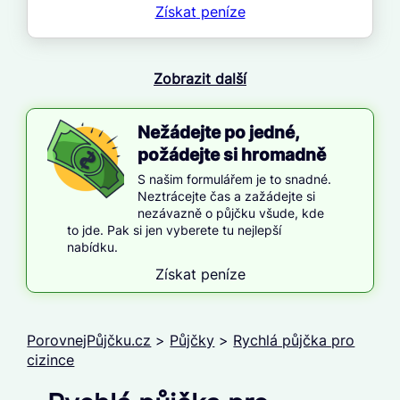
Získat
peníze
Zobrazit další
Nežádejte po jedné,
požádejte si hromadně
S našim formulářem je to snadné.
Neztrácejte čas a zažádejte si
nezávazně o půjčku všude, kde
to jde. Pak si jen vyberete tu nejlepší
nabídku.
Získat peníze
PorovnejPůjčku.cz
>
Půjčky
>
Rychlá půjčka pro
cizince