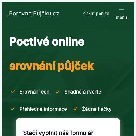
Přeskočit
na
PorovnejPůjčku.cz
Získat peníze
obsah
Poctivé online
srovnání půjček
Srovnání cen
Snadné a rychlé
Přehledné informace
Žádné háčky
Stačí vyplnit náš formulář